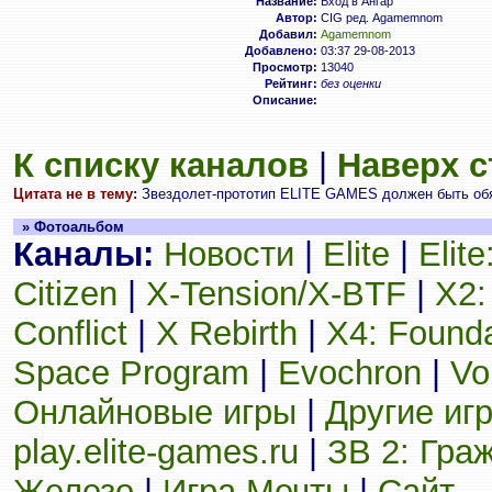
Название:
Вход в Ангар
Автор:
CIG ред. Agamemnom
Добавил:
Agamemnom
Добавлено:
03:37 29-08-2013
Просмотр:
13040
Рейтинг:
без оценки
Описание:
К списку каналов
|
Наверх 
Цитата не в тему:
Звездолет-прототип ELITE GAMES должен быть обя
» Фотоальбом
Каналы:
Новости
|
Elite
|
Elit
Citizen
|
X-Tension/X-BTF
|
X2:
Conflict
|
X Rebirth
|
X4: Founda
Space Program
|
Evochron
|
Vo
Онлайновые игры
|
Другие иг
play.elite-games.ru
|
ЗВ 2: Гра
Железо
|
Игра Мечты
|
Сайт