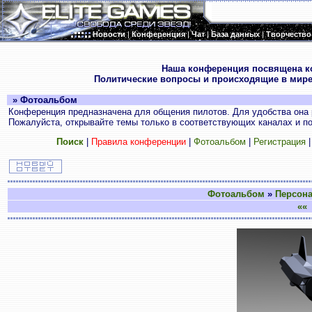
Новости
|
Конференция
|
Чат
|
База данных
|
Творчество
.
Наша конференция посвящена к
Политические вопросы и происходящие в мире
» Фотоальбом
Конференция предназначена для общения пилотов. Для удобства она 
Пожалуйста, открывайте темы только в соответствующих каналах и пос
Поиск
|
Правила конференции
|
Фотоальбом
|
Регистрация
Фотоальбом
»
Персон
««