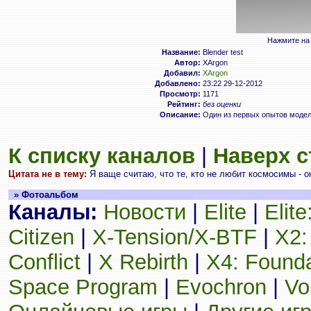
Нажмите на 
Название:
Blender test
Автор:
XArgon
Добавил:
XArgon
Добавлено:
23:22 29-12-2012
Просмотр:
1171
Рейтинг:
без оценки
Описание:
Один из первых опытов модел
К списку каналов
|
Наверх 
Цитата не в тему:
Я ваще считаю, что те, кто не любит космосимы - о
» Фотоальбом
Каналы:
Новости
|
Elite
|
Elit
Citizen
|
X-Tension/X-BTF
|
X2:
Conflict
|
X Rebirth
|
X4: Founda
Space Program
|
Evochron
|
Vo