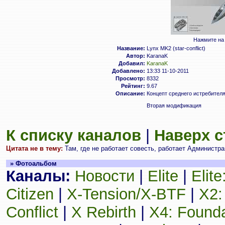
Нажмите на 
Название:
Lynx MK2 (star-conflict)
Автор:
KaranaK
Добавил:
KaranaK
Добавлено:
13:33 11-10-2011
Просмотр:
8332
Рейтинг:
9.67
Описание:
Концепт среднего истребителя дл
Вторая модификация
К списку каналов
|
Наверх 
Цитата не в тему:
Там, где не работает совесть, работает Администрац
» Фотоальбом
Каналы:
Новости
|
Elite
|
Elit
Citizen
|
X-Tension/X-BTF
|
X2:
Conflict
|
X Rebirth
|
X4: Founda