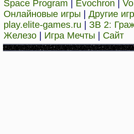
Space Program
|
Evochron
|
Vo
Онлайновые игры
|
Другие иг
play.elite-games.ru
|
ЗВ 2: Гра
Железо
|
Игра Мечты
|
Сайт