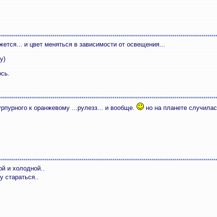
ется... и цвет меняться в зависимости от освещения...
у)
ось.
урпурного к оранжевому ...рулезз... и вообще.
но на планете случилас
ой и холодной..
у стараться..