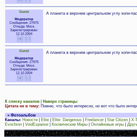
Guest
А планета в верхнем центральном углу копи-п
Модератор
Сообщения: 27975
Откуда: Моск.
Зарегистрирован:
12.10.2004
Guest
А планета в верхнем центральном углу копи-п
Модератор
Сообщения: 27975
Откуда: Моск.
Зарегистрирован:
12.10.2004
К списку каналов
|
Наверх страницы
Цитата не в тему:
Помню, что было интересно, но вот что было интерес
» Фотоальбом
Каналы:
Новости
|
Elite
|
Elite: Dangerous
|
Freelancer
|
Star Citizen
|
X-
Evochron
|
VoidExpanse
|
Космические Миры
|
Онлайновые игры
|
Друг