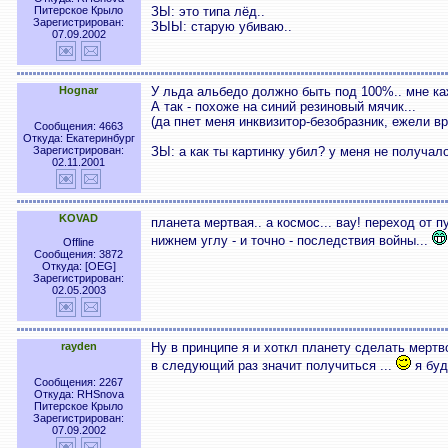
Питерское Крыло
ЗЫ: это типа лёд..
Зарегистрирован:
ЗЫЫ: старую убиваю..
07.09.2002
Hognar
У льда альбедо должно быть под 100%.. мне каж
А так - похоже на синий резиновый мячик...
(да пнет меня инквизитор-безобразник, ежели вр
Сообщения: 4663
Откуда: Екатеринбург
Зарегистрирован:
ЗЫ: а как ты картинку убил? у меня не получал
02.11.2001
KOVAD
планета мертвая.. а космос... вау! переход от п
нижнем углу - и точно - последствия войны...
Offline
Сообщения: 3872
Откуда: [OEG]
Зарегистрирован:
02.05.2003
rayden
Ну в принципе я и хоткл планету сделать мертв
в следующий раз значит получиться ...
я буд
Сообщения: 2267
Откуда: RHSnova
Питерское Крыло
Зарегистрирован:
07.09.2002