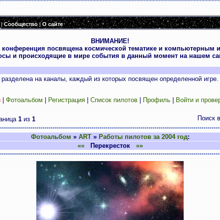
|
Сообщество
|
О сайте
ВНИМАНИЕ!
 конференция посвящена космической тематике и компьютерным и
осы и происходящие в мире события в данный момент на нашем сай
разделена на каналы, каждый из которых посвящен определенной игре.
и
|
Фотоальбом
|
Регистрация
|
Список пилотов
|
Профиль
|
Войти и прове
Поиск 
аница
1
из
1
Фотоальбом
»
ART
»
Работы пилотов за 2004 год
:
««
Перекресток
»»