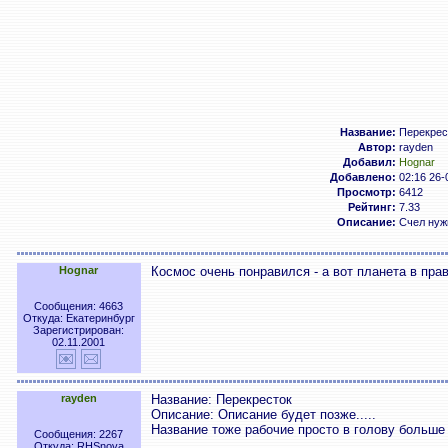
Название:
Перекрес
Автор:
rayden
Добавил:
Hognar
Добавлено:
02:16 26-
Просмотр:
6412
Рейтинг:
7.33
Описание:
Счел нужн
Hognar
Космос очень понравился - а вот планета в правом
Сообщения: 4663
Откуда: Екатеринбург
Зарегистрирован:
02.11.2001
rayden
Название: Перекресток
Описание: Описание будет позже.....
Название тоже рабочие просто в голову больше п
Сообщения: 2267
Откуда: RHSnova