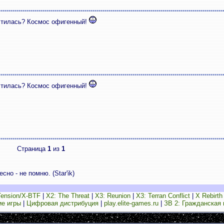
астилась? Космос офигенный!
астилась? Космос офигенный!
Страница
1
из
1
но - не помню. (Star'ik)
Tension/X-BTF
|
X2: The Threat
|
X3: Reunion
|
X3: Terran Conflict
|
X Rebirth
ие игры
|
Цифровая дистрибуция
|
play.elite-games.ru
|
ЗВ 2: Гражданская 