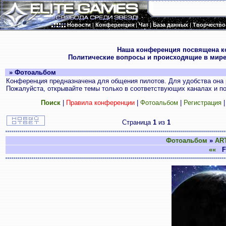
Новости
|
Конференция
|
Чат
|
База данных
|
Творчество
.
Наша конференция посвящена к
Политические вопросы и происходящие в мире
» Фотоальбом
Конференция предназначена для общения пилотов. Для удобства она 
Пожалуйста, открывайте темы только в соответствующих каналах и пос
Поиск
|
Правила конференции
|
Фотоальбом
|
Регистрация
Страница
1
из
1
Фотоальбом
»
AR
««
Fu