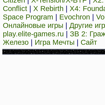
Citizen
|
X-Tension/X-BTF
|
X2:
Conflict
|
X Rebirth
|
X4: Founda
Space Program
|
Evochron
|
Vo
Онлайновые игры
|
Другие иг
play.elite-games.ru
|
ЗВ 2: Гра
Железо
|
Игра Мечты
|
Сайт