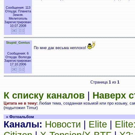
Сообщения: 113
Откуда: Планета
Земля.
Мелитополь
Зарегистрирован:
10.07.2008
Stupid_Genius
По мне дак весьма неплохо!
Сообщения: 6
Откуда: Вологда
Зарегистрирован:
17.10.2006
Страница
1
из
1
К списку каналов
|
Наверх 
Цитата не в тему:
Любая тема, созданная козьмой или про козьму, с
(подытожил Timur)
» Фотоальбом
Каналы:
Новости
|
Elite
|
Elit