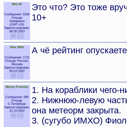
MeLeK
Это что? Это тоже вру
Сообщения: 3168
10+
Откуда:
Хабаровск
(GMT+10)
Зарегистрирован:
08.05.2003
Alex Wild
А чё рейтинг опускаете
Сообщения: 1711
Откуда: Россия,
Москва
Зарегистрирован:
06.03.2002
Monty Forester
1. На кораблики чего-н
Сообщения: 585
2. Нижнюю-левую часть
Откуда:
С.Петербург
Зарегистрирован:
она метеорм закрыта.
22.10.2002
3. (сугубо ИМХО) Фиол