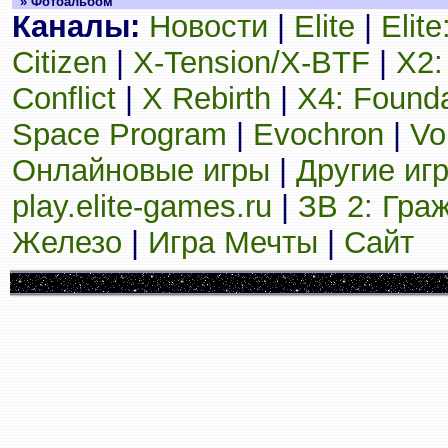
» Фотоальбом
Каналы:
Новости
|
Elite
|
Elit
Citizen
|
X-Tension/X-BTF
|
X2:
Conflict
|
X Rebirth
|
X4: Founda
Space Program
|
Evochron
|
Vo
Онлайновые игры
|
Другие иг
play.elite-games.ru
|
ЗВ 2: Гра
Железо
|
Игра Мечты
|
Сайт