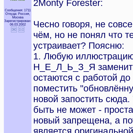
2Monty Forester:
Сообщения: 1711
Откуда: Россия,
Москва
Зарегистрирован:
Чесно говоря, не совс
06.03.2002
чём, но не понял что 
устраивает? Поясню:
1. Любую иллюстрацию
Н_Е_Л_Ь_З_Я заменить,
остаются с работой до 
поместить "обновлённу
новой запостить сюда. 
быть не может - прост
новый запрещена, а п
является оригинальной