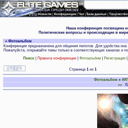
Новости
|
Конференция
|
Чат
|
База данных
|
Творчество
.
Наша конференция посвящена к
Политические вопросы и происходящие в мире
» Фотоальбом
Конференция предназначена для общения пилотов. Для удобства она 
Пожалуйста, открывайте темы только в соответствующих каналах и пос
Поиск
|
Правила конференции
|
Фотоальбом
|
Регистрация
Страница
1
из
1
Фотоальбом
»
AR
««
Гл