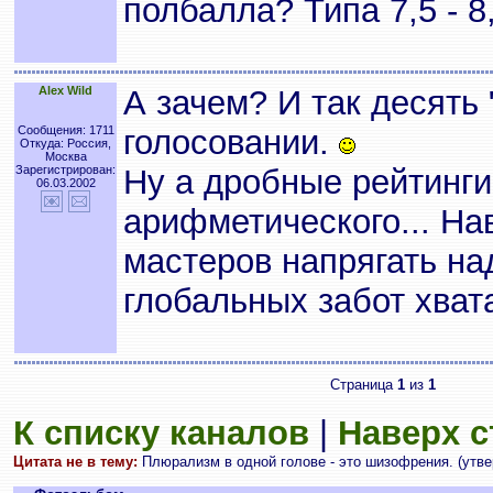
полбалла? Типа 7,5 - 8,
Alex Wild
А зачем? И так десять
Сообщения: 1711
голосовании.
Откуда: Россия,
Москва
Зарегистрирован:
Ну а дробные рейтинги
06.03.2002
арифметического... На
мастеров напрягать над
глобальных забот хвата
Страница
1
из
1
К списку каналов
|
Наверх 
Цитата не в тему:
Плюрализм в одной голове - это шизофрения. (утве