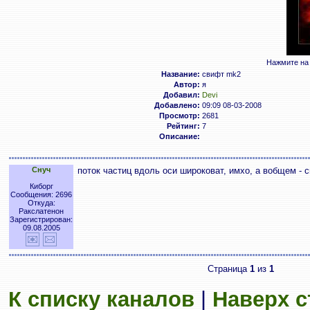
Нажмите на 
Название:
свифт mk2
Автор:
я
Добавил:
Devi
Добавлено:
09:09 08-03-2008
Просмотр:
2681
Рейтинг:
7
Описание:
Снуч
поток частиц вдоль оси широковат, имхо, а вобщем - 
Киборг
Сообщения: 2696
Откуда:
Ракслатенон
Зарегистрирован:
09.08.2005
Страница
1
из
1
К списку каналов
|
Наверх 