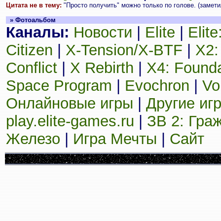
Цитата не в тему:
"Просто получить" можно только по голове. (замети
» Фотоальбом
Каналы:
Новости
|
Elite
|
Elit
Citizen
|
X-Tension/X-BTF
|
X2:
Conflict
|
X Rebirth
|
X4: Founda
Space Program
|
Evochron
|
Vo
Онлайновые игры
|
Другие иг
play.elite-games.ru
|
ЗВ 2: Гра
Железо
|
Игра Мечты
|
Сайт