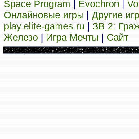
Space Program
|
Evochron
|
Vo
Онлайновые игры
|
Другие иг
play.elite-games.ru
|
ЗВ 2: Гра
Железо
|
Игра Мечты
|
Сайт