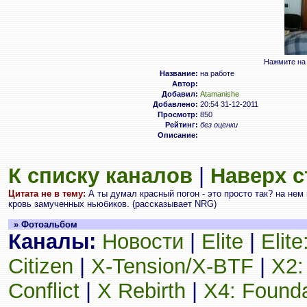
Нажмите на 
Название:
на работе
Автор:
Добавил:
Atamanishe
Добавлено:
20:54 31-12-2011
Просмотр:
850
Рейтинг:
без оценки
Описание:
К списку каналов
|
Наверх 
Цитата не в тему:
А ты думал красный погон - это просто так? на нем
кровь замученных ньюбиков. (рассказывает NRG)
» Фотоальбом
Каналы:
Новости
|
Elite
|
Elit
Citizen
|
X-Tension/X-BTF
|
X2:
Conflict
|
X Rebirth
|
X4: Founda