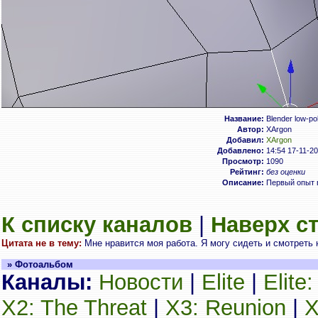
Название:
Blender low-p
Автор:
XArgon
Добавил:
XArgon
Добавлено:
14:54 17-11-2
Просмотр:
1090
Рейтинг:
без оценки
Описание:
Первый опыт 
К списку каналов
|
Наверх с
Цитата не в тему:
Мне нравится моя работа. Я могу сидеть и смотреть 
» Фотоальбом
Каналы:
Новости
|
Elite
|
Elite
X2: The Threat
|
X3: Reunion
|
X