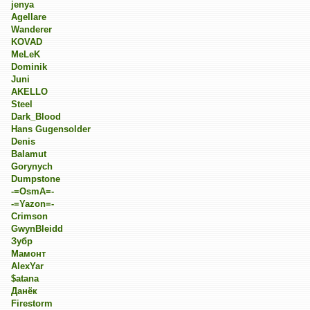
jenya
Agellare
Wanderer
KOVAD
MeLeK
Dominik
Juni
AKELLO
Steel
Dark_Blood
Hans Gugensolder
Denis
Balamut
Gorynych
Dumpstone
-=OsmA=-
-=Yazon=-
Crimson
GwynBleidd
Зубр
Мамонт
AlexYar
$atana
Данёк
Firestorm