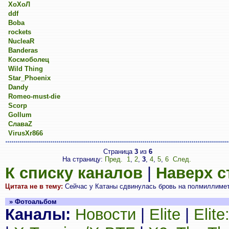
ХоХоЛ
ddf
Boba
rockets
NucleaR
Banderas
Космоболец
Wild Thing
Star_Phoenix
Dandy
Romeo-must-die
Scorp
Gollum
СлаваZ
VirusXr866
Страница
3
из
6
На страницу:
Пред.
1
,
2
,
3
,
4
,
5
,
6
След.
К списку каналов
|
Наверх 
Цитата не в тему:
Сейчас у Катаны сдвинулась бровь на полмиллиметр
» Фотоальбом
Каналы:
Новости
|
Elite
|
Elit