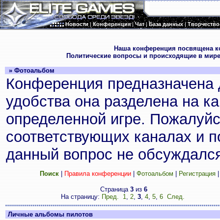
Новости
|
Конференция
|
Чат
|
База данных
|
Творчество
.
Наша конференция посвящена к
Политические вопросы и происходящие в мире
» Фотоальбом
Конференция предназначена 
удобства она разделена на к
определенной игре. Пожалуйс
соответствующих каналах и по
данный вопрос не обсуждался
Поиск
|
Правила конференции
|
Фотоальбом
|
Регистрация
Страница
3
из
6
На страницу:
Пред.
1
,
2
,
3
,
4
,
5
,
6
След.
Личные альбомы пилотов