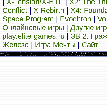
|
X-Tension/X-BTF
|
X2: The Th
Conflict
|
X Rebirth
|
X4: Founda
Space Program
|
Evochron
|
Vo
Онлайновые игры
|
Другие иг
play.elite-games.ru
|
ЗВ 2: Гра
Железо
|
Игра Мечты
|
Сайт