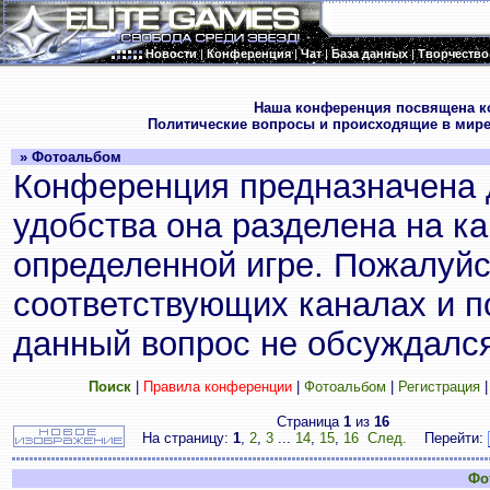
Новости
|
Конференция
|
Чат
|
База данных
|
Творчество
.
Наша конференция посвящена к
Политические вопросы и происходящие в мире
» Фотоальбом
Конференция предназначена 
удобства она разделена на к
определенной игре. Пожалуйс
соответствующих каналах и по
данный вопрос не обсуждался
Поиск
|
Правила конференции
|
Фотоальбом
|
Регистрация
Страница
1
из
16
На страницу:
1
,
2
,
3
...
14
,
15
,
16
След.
Перейти:
Фо