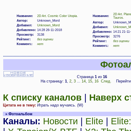
2D Art. Plan
Название:
2D Art. Cosmic Color Utopia.
Название:
Tauros.
Автор:
Unknown_Mord
Автор:
Unknown_M
Добавил:
Unknown_Mord
Добавил:
Unknown_M
Добавлено:
14:28 26-11-2018
Добавлено:
14:21 21-11
Просмотр:
3138
Просмотр:
3276
Рейтинг:
без оценки
Рейтинг:
без оценки
Коммент.:
нет
Коммент.:
нет
Фотоа
Страница
1
из
16
На страницу:
1
,
2
,
3
...
14
,
15
,
16
След.
Перейти
К списку каналов
|
Наверх 
Цитата не в тему:
Играть надо мучаясь. (W)
» Фотоальбом
Каналы:
Новости
|
Elite
|
Elit