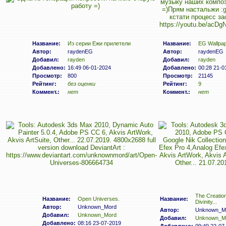
Название:
Из серии Ежи прилетели
Название:
EG Wallpap
Автор:
raydenEG
Автор:
raydenEG
Добавил:
rayden
Добавил:
rayden
Добавлено:
16:49 06-01-2024
Добавлено:
00:28 21-0
Просмотр:
800
Просмотр:
21145
Рейтинг:
без оценки
Рейтинг:
9
Коммент.:
нет
Коммент.:
нет
The Creatio
Название:
Open Universes.
Название:
Divinity...
Автор:
Unknown_Mord
Автор:
Unknown_M
Добавил:
Unknown_Mord
Добавил:
Unknown_M
Добавлено:
08:16 23-07-2019