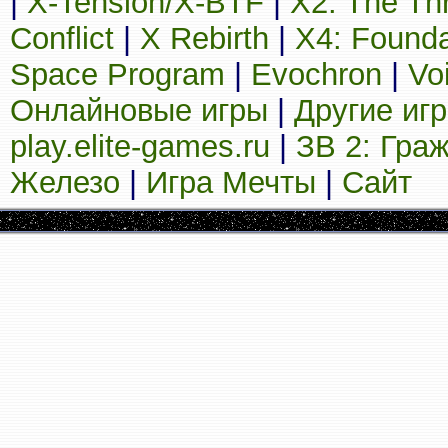
|
X-Tension/X-BTF
|
X2: The Th
Conflict
|
X Rebirth
|
X4: Founda
Space Program
|
Evochron
|
Vo
Онлайновые игры
|
Другие иг
play.elite-games.ru
|
ЗВ 2: Гра
Железо
|
Игра Мечты
|
Сайт