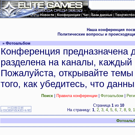
Новости
|
Конференция
|
Чат
|
База данных
|
Творчество
.
Наша конференция посв
Политические вопросы и происходящие
» Фотоальбом
Конференция предназначена д
разделена на каналы, каждый 
Пожалуйста, открывайте темы 
того, как убедитесь, что данн
Поиск
|
Правила конференции
|
Фотоальбом
|
Реги
Страница
1
из
10
На страницу:
1
,
2
,
3
,
4
,
5
,
6
,
7
,
8
,
9
,
1
Фотоаль