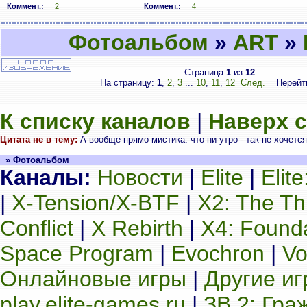
Коммент.:
2
Коммент.:
4
Фотоальбом
»
ART
»
Страница
1
из
12
На страницу:
1
,
2
,
3
...
10
,
11
,
12
След.
Перейт
К списку каналов
|
Наверх 
Цитата не в тему:
А вообще прямо мистика: что ни утро - так не хочется
» Фотоальбом
Каналы:
Новости
|
Elite
|
Elit
|
X-Tension/X-BTF
|
X2: The Th
Conflict
|
X Rebirth
|
X4: Found
Space Program
|
Evochron
|
Vo
Онлайновые игры
|
Другие и
play.elite-games.ru
|
ЗВ 2: Гра