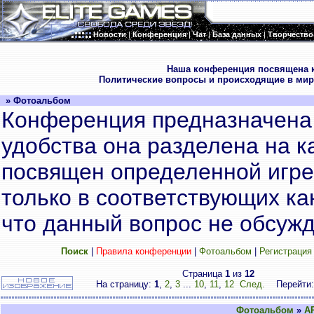
Новости
|
Конференция
|
Чат
|
База данных
|
Творчество
.
Наша конференция посвящена к
Политические вопросы и происходящие в мир
» Фотоальбом
Конференция предназначена 
удобства она разделена на к
посвящен определенной игре
только в соответствующих кан
что данный вопрос не обсужд
Поиск
|
Правила конференции
|
Фотоальбом
|
Регистрация
Страница
1
из
12
На страницу:
1
,
2
,
3
...
10
,
11
,
12
След.
Перейти
Фотоальбом
»
A