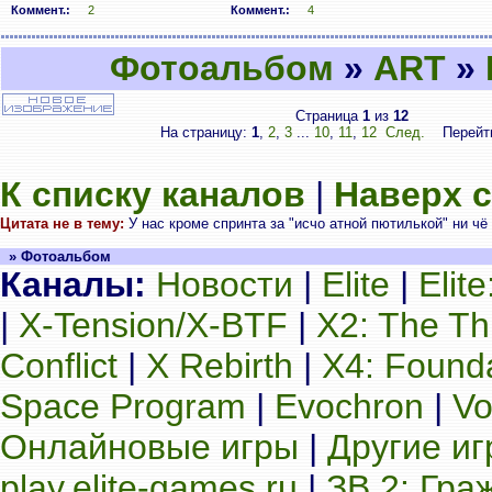
Коммент.:
2
Коммент.:
4
Фотоальбом
»
ART
»
Страница
1
из
12
На страницу:
1
,
2
,
3
...
10
,
11
,
12
След.
Перейт
К списку каналов
|
Наверх 
Цитата не в тему:
У нас кроме спринта за "исчо атной пютилькой" ни чё
» Фотоальбом
Каналы:
Новости
|
Elite
|
Elit
|
X-Tension/X-BTF
|
X2: The Th
Conflict
|
X Rebirth
|
X4: Found
Space Program
|
Evochron
|
Vo
Онлайновые игры
|
Другие и
play.elite-games.ru
|
ЗВ 2: Гра