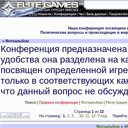
Новости
|
Конференция
|
Чат
|
База данных
|
Творчество
.
Наша конференция посвящена к
Политические вопросы и происходящие в мир
» Фотоальбом
Конференция предназначена 
удобства она разделена на к
посвящен определенной игре
только в соответствующих кан
что данный вопрос не обсужд
Поиск
|
Правила конференции
|
Фотоальбом
|
Регистрация
Страница
1
из
12
На страницу:
1
,
2
,
3
...
10
,
11
,
12
След.
Перейти
Фотоальбом
»
A