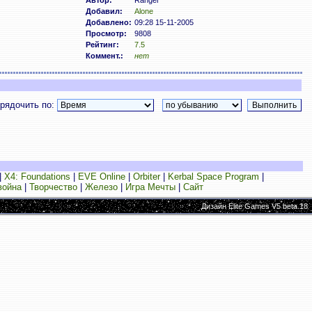
Автор:
Ranger
Добавил:
Alone
Добавлено:
09:28 15-11-2005
Просмотр:
9808
Рейтинг:
7.5
Коммент.:
нет
рядочить по:
|
X4: Foundations
|
EVE Online
|
Orbiter
|
Kerbal Space Program
|
война
|
Творчество
|
Железо
|
Игра Мечты
|
Сайт
Дизайн Elite Games V5 beta.18