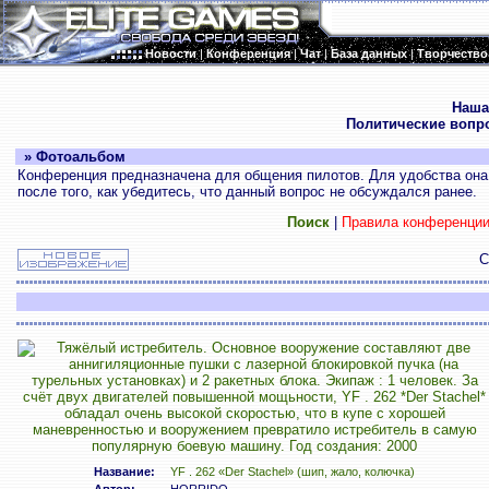
Новости
|
Конференция
|
Чат
|
База данных
|
Творчество
.
Наша
Политические вопр
» Фотоальбом
Конференция предназначена для общения пилотов. Для удобства она 
после того, как убедитесь, что данный вопрос не обсуждался ранее.
Поиск
|
Правила конференци
С
Название:
YF . 262 «Der Stachel» (шип, жало, колючка)