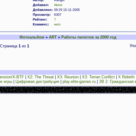
Автор:
Ranger
Добавил:
Alone
Добавлено:
09:29 15-11-2005
Просмотр:
6307
Рейтинг:
7
Коммент.:
нет
Фотоальбом
»
ART
»
Работы пилотов за 2000 год
Упо
Страница
1
из
1
ension/X-BTF
|
X2: The Threat
|
X3: Reunion
|
X3: Terran Conflict
|
X Rebirth
е игры
|
Цифровая дистрибуция
|
play.elite-games.ru
|
ЗВ 2: Гражданская 