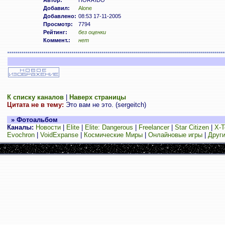
Автор:
HORRIDO
Добавил:
Alone
Добавлено:
08:53 17-11-2005
Просмотр:
7794
Рейтинг:
без оценки
Коммент.:
нет
К списку каналов
|
Наверх страницы
Цитата не в тему:
Это вам не это. (sergeitch)
» Фотоальбом
Каналы:
Новости
|
Elite
|
Elite: Dangerous
|
Freelancer
|
Star Citizen
|
X-T
Evochron
|
VoidExpanse
|
Космические Миры
|
Онлайновые игры
|
Други