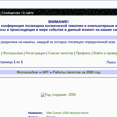
|
Сообщество
|
О сайте
ВНИМАНИЕ!
 конференция посвящена космической тематике и компьютерным и
осы и происходящие в мире события в данный момент на нашем сай
разделена на каналы, каждый из которых посвящен определенной игре.
и
|
Фотоальбом
|
Регистрация
|
Список пилотов
|
Профиль
|
Войти и прове
траница
1
из
1
Поиск
Фотоальбом
»
ART
»
Работы пилотов за 2000 год
Название:
Elite Games 2000 desktop theme