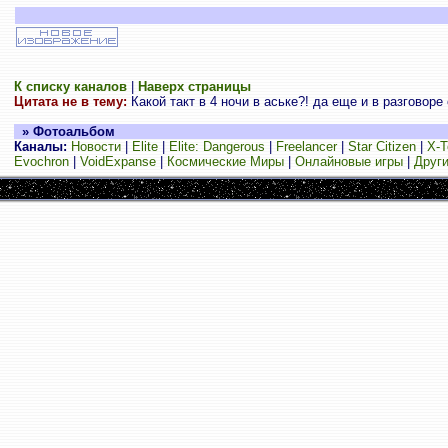
К списку каналов
|
Наверх страницы
Цитата не в тему:
Какой такт в 4 ночи в аське?! да еще и в разговоре 
» Фотоальбом
Каналы:
Новости
|
Elite
|
Elite: Dangerous
|
Freelancer
|
Star Citizen
|
X-T
Evochron
|
VoidExpanse
|
Космические Миры
|
Онлайновые игры
|
Други