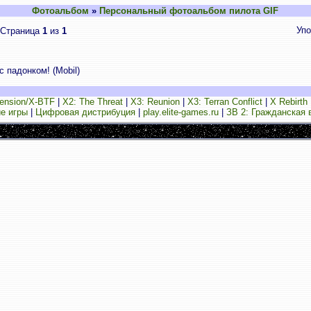
Фотоальбом
»
Персональный фотоальбом пилота GIF
Упо
Страница
1
из
1
с падонком! (Mobil)
ension/X-BTF
|
X2: The Threat
|
X3: Reunion
|
X3: Terran Conflict
|
X Rebirth
е игры
|
Цифровая дистрибуция
|
play.elite-games.ru
|
ЗВ 2: Гражданская 