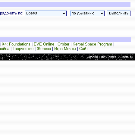
рядочить по:
|
X4: Foundations
|
EVE Online
|
Orbiter
|
Kerbal Space Program
|
война
|
Творчество
|
Железо
|
Игра Мечты
|
Сайт
Дизайн Elite Games V5 beta.18