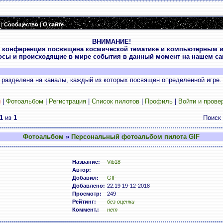
|
Сообщество
|
О сайте
ВНИМАНИЕ!
 конференция посвящена космической тематике и компьютерным и
осы и происходящие в мире события в данный момент на нашем сай
разделена на каналы, каждый из которых посвящен определенной игре.
и
|
Фотоальбом
|
Регистрация
|
Список пилотов
|
Профиль
|
Войти и прове
1
из
1
Поиск
Фотоальбом
»
Персональный фотоальбом пилота GIF
Название:
Vib18
Автор:
Добавил:
GIF
Добавлено:
22:19 19-12-2018
Просмотр:
249
Рейтинг:
без оценки
Коммент.:
нет