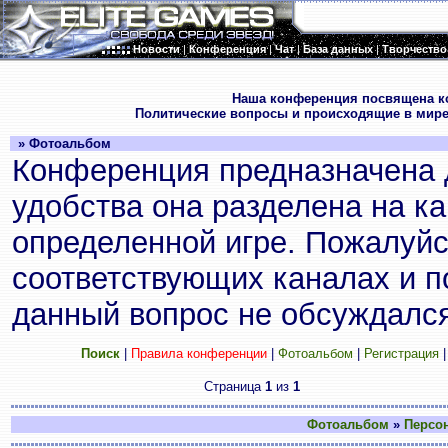
Новости
|
Конференция
|
Чат
|
База данных
|
Творчество
.
Наша конференция посвящена к
Политические вопросы и происходящие в мире
» Фотоальбом
Конференция предназначена 
удобства она разделена на к
определенной игре. Пожалуйс
соответствующих каналах и по
данный вопрос не обсуждался
Поиск
|
Правила конференции
|
Фотоальбом
|
Регистрация
Страница
1
из
1
Фотоальбом
»
Персо