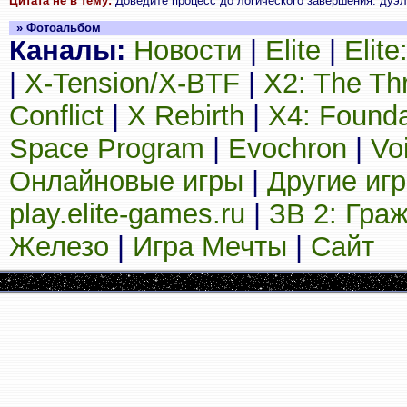
Цитата не в тему:
Доведите процесс до логического завершения: дуэль
» Фотоальбом
Каналы:
Новости
|
Elite
|
Elit
|
X-Tension/X-BTF
|
X2: The Th
Conflict
|
X Rebirth
|
X4: Founda
Space Program
|
Evochron
|
Vo
Онлайновые игры
|
Другие иг
play.elite-games.ru
|
ЗВ 2: Гра
Железо
|
Игра Мечты
|
Сайт