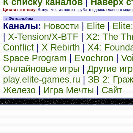
К списку каналов
|
Наверх 
Цитата не в тему:
Вынул меч из ножен - руби. (подпись главного моде
» Фотоальбом
Каналы:
Новости
|
Elite
|
Elit
|
X-Tension/X-BTF
|
X2: The Th
Conflict
|
X Rebirth
|
X4: Founda
Space Program
|
Evochron
|
Vo
Онлайновые игры
|
Другие иг
play.elite-games.ru
|
ЗВ 2: Гра
Железо
|
Игра Мечты
|
Сайт