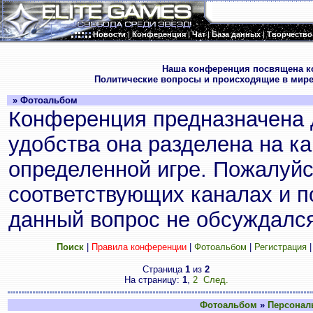
Новости
|
Конференция
|
Чат
|
База данных
|
Творчество
.
Наша конференция посвящена к
Политические вопросы и происходящие в мире
» Фотоальбом
Конференция предназначена 
удобства она разделена на к
определенной игре. Пожалуйс
соответствующих каналах и по
данный вопрос не обсуждался
Поиск
|
Правила конференции
|
Фотоальбом
|
Регистрация
Страница
1
из
2
На страницу:
1
,
2
След.
Фотоальбом
»
Персонал