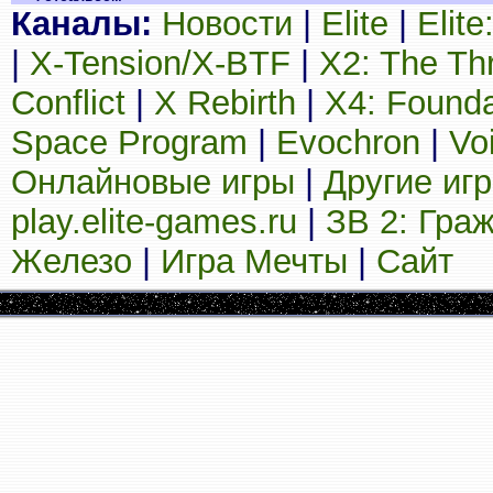
Каналы:
Новости
|
Elite
|
Elit
|
X-Tension/X-BTF
|
X2: The Th
Conflict
|
X Rebirth
|
X4: Founda
Space Program
|
Evochron
|
Vo
Онлайновые игры
|
Другие иг
play.elite-games.ru
|
ЗВ 2: Гра
Железо
|
Игра Мечты
|
Сайт