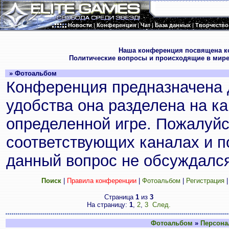
Новости
|
Конференция
|
Чат
|
База данных
|
Творчество
.
Наша конференция посвящена к
Политические вопросы и происходящие в мире
» Фотоальбом
Конференция предназначена 
удобства она разделена на к
определенной игре. Пожалуйс
соответствующих каналах и по
данный вопрос не обсуждался
Поиск
|
Правила конференции
|
Фотоальбом
|
Регистрация
Страница
1
из
3
На страницу:
1
,
2
,
3
След.
Фотоальбом
»
Персона