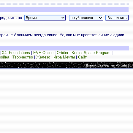
рядочить по:
арлик с Алонычем всегда синие. Ух, как мне нравятся синие людиии...
|
X4: Foundations
|
EVE Online
|
Orbiter
|
Kerbal Space Program
|
война
|
Творчество
|
Железо
|
Игра Мечты
|
Сайт
Дизайн Elite Games V5 beta.18