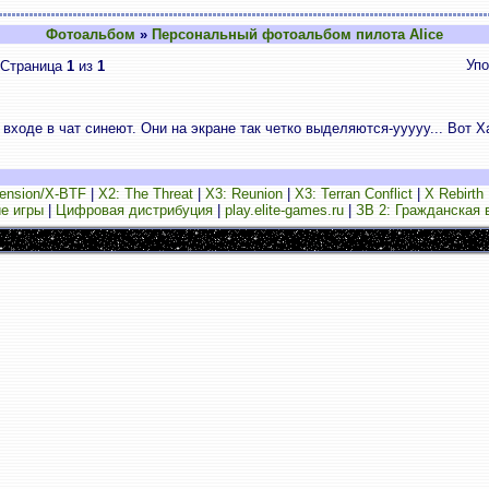
Фотоальбом
»
Персональный фотоальбом пилота Alice
Упо
Страница
1
из
1
 входе в чат синеют. Они на экране так четко выделяются-ууууу... Вот Х
ension/X-BTF
|
X2: The Threat
|
X3: Reunion
|
X3: Terran Conflict
|
X Rebirth
е игры
|
Цифровая дистрибуция
|
play.elite-games.ru
|
ЗВ 2: Гражданская 