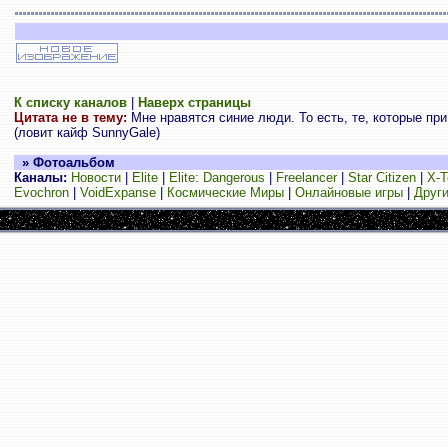
К списку каналов
|
Наверх страницы
Цитата не в тему:
Мне нравятся синие люди. То есть, те, которые при
(ловит кайф SunnyGale)
» Фотоальбом
Каналы:
Новости
|
Elite
|
Elite: Dangerous
|
Freelancer
|
Star Citizen
|
X-T
Evochron
|
VoidExpanse
|
Космические Миры
|
Онлайновые игры
|
Други