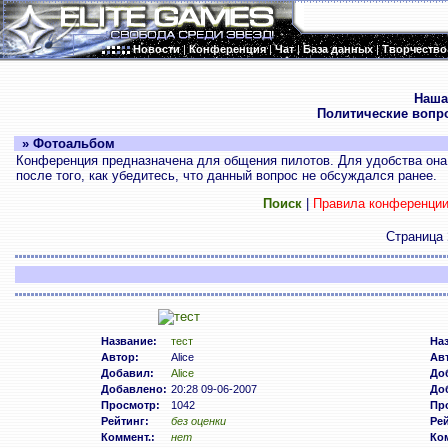
Новости
|
Конференция
|
Чат
|
База данных
|
Творчество
.
Наша
Политические вопр
» Фотоальбом
Конференция предназначена для общения пилотов. Для удобства она 
после того, как убедитесь, что данный вопрос не обсуждался ранее.
Поиск
|
Правила конференци
Страница
Название:
тест
На
Автор:
Alice
Ав
Добавил:
Alice
До
Добавлено:
20:28 09-06-2007
До
Просмотр:
1042
Пр
Рейтинг:
без оценки
Рей
Коммент.:
нет
Ком