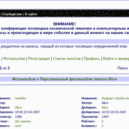
|
Сообщество
|
О сайте
ВНИМАНИЕ!
 конференция посвящена космической тематике и компьютерным и
осы и происходящие в мире события в данный момент на нашем сай
разделена на каналы, каждый из которых посвящен определенной игре.
и
|
Фотоальбом
|
Регистрация
|
Список пилотов
|
Профиль
|
Войти и прове
1
из
1
Поиск
Фотоальбом
»
Персональный фотоальбом пилота Alice
звание:
ошибка
Название:
Бодиарт (проба на 
тор:
Автор:
Alice
бавил:
Alice
Добавил:
Alice
бавлено:
18:05 22-04-2007
Добавлено:
16:53 19-03-2007
осмотр:
1486
Просмотр:
1464
тинг:
без оценки
Рейтинг:
5
мент.:
нет
Коммент.:
2