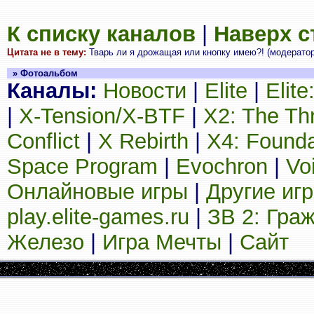
К списку каналов
|
Наверх 
Цитата не в тему:
Тварь ли я дрожащая или кнопку имею?! (модерато
» Фотоальбом
Каналы:
Новости
|
Elite
|
Elit
|
X-Tension/X-BTF
|
X2: The Th
Conflict
|
X Rebirth
|
X4: Founda
Space Program
|
Evochron
|
Vo
Онлайновые игры
|
Другие иг
play.elite-games.ru
|
ЗВ 2: Гра
Железо
|
Игра Мечты
|
Сайт