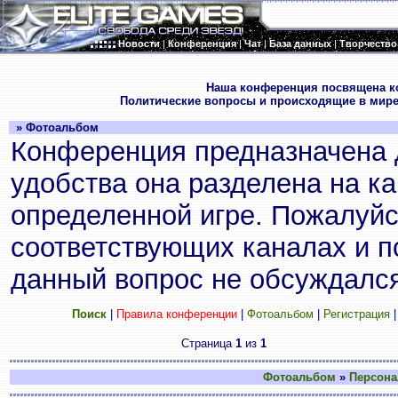
Новости
|
Конференция
|
Чат
|
База данных
|
Творчество
.
Наша конференция посвящена к
Политические вопросы и происходящие в мире
» Фотоальбом
Конференция предназначена 
удобства она разделена на к
определенной игре. Пожалуйс
соответствующих каналах и по
данный вопрос не обсуждался
Поиск
|
Правила конференции
|
Фотоальбом
|
Регистрация
Страница
1
из
1
Фотоальбом
»
Персона