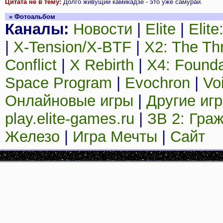
Цитата не в тему:
Долго живущий камикадзе - это уже самурай.
» Фотоальбом
Каналы:
Новости
|
Elite
|
Elit
|
X-Tension/X-BTF
|
X2: The Th
Conflict
|
X Rebirth
|
X4: Founda
Space Program
|
Evochron
|
Vo
Онлайновые игры
|
Другие иг
play.elite-games.ru
|
ЗВ 2: Гра
Железо
|
Игра Мечты
|
Сайт