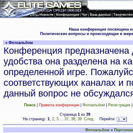
Новости
|
Конференция
|
Чат
|
База данных
|
Творчество
.
Наша конференция посвящена к
Политические вопросы и происходящие в мире
» Фотоальбом
Конференция предназначена 
удобства она разделена на к
определенной игре. Пожалуйс
соответствующих каналах и по
данный вопрос не обсуждался
Поиск
|
Правила конференции
|
Фотоальбом
|
Регистрация
Страница
1
из
39
На страницу:
1
,
2
,
3
...
37
,
38
,
39
След.
Перейти:
Фотоальбом
»
Персонал