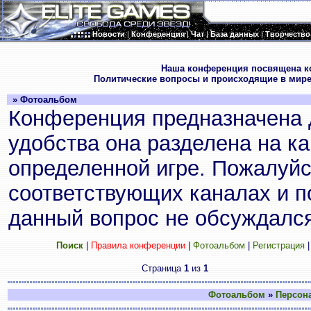
Новости
|
Конференция
|
Чат
|
База данных
|
Творчество
.
Наша конференция посвящена к
Политические вопросы и происходящие в мире
» Фотоальбом
Конференция предназначена 
удобства она разделена на к
определенной игре. Пожалуйс
соответствующих каналах и по
данный вопрос не обсуждался
Поиск
|
Правила конференции
|
Фотоальбом
|
Регистрация
Страница
1
из
1
Фотоальбом
»
Персон