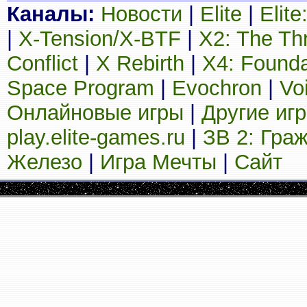
Каналы:
Новости
|
Elite
|
Elit
|
X-Tension/X-BTF
|
X2: The Th
Conflict
|
X Rebirth
|
X4: Founda
Space Program
|
Evochron
|
Vo
Онлайновые игры
|
Другие иг
play.elite-games.ru
|
ЗВ 2: Гра
Железо
|
Игра Мечты
|
Сайт