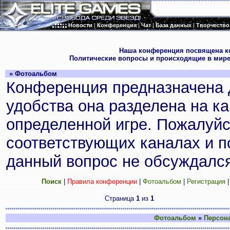
Новости
|
Конференция
|
Чат
|
База данных
|
Творчество
.
Наша конференция посвящена к
Политические вопросы и происходящие в мире
» Фотоальбом
Конференция предназначена 
удобства она разделена на к
определенной игре. Пожалуйс
соответствующих каналах и по
данный вопрос не обсуждался
Поиск
|
Правила конференции
|
Фотоальбом
|
Регистрация
Страница
1
из
1
Фотоальбом
»
Персон