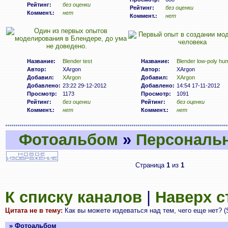
Рейтинг:
без оценки
Рейтинг:
без оценки
Коммент.:
нет
Коммент.:
нет
Название:
Blender test
Название:
Blender low-poly hu
Автор:
XArgon
Автор:
XArgon
Добавил:
XArgon
Добавил:
XArgon
Добавлено:
23:22 29-12-2012
Добавлено:
14:54 17-11-2012
Просмотр:
1173
Просмотр:
1091
Рейтинг:
без оценки
Рейтинг:
без оценки
Коммент.:
нет
Коммент.:
нет
Фотоальбом
»
Персональ
Страница
1
из
1
К списку каналов
|
Наверх 
Цитата не в тему:
Как вы можете издеваться над тем, чего еще нет? (S
» Фотоальбом