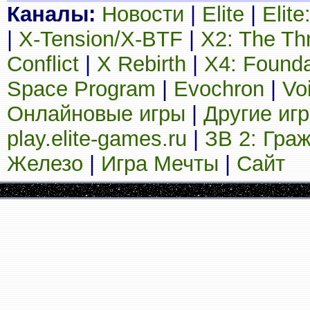
Каналы:
Новости
|
Elite
|
Elit
|
X-Tension/X-BTF
|
X2: The Th
Conflict
|
X Rebirth
|
X4: Founda
Space Program
|
Evochron
|
Vo
Онлайновые игры
|
Другие иг
play.elite-games.ru
|
ЗВ 2: Гра
Железо
|
Игра Мечты
|
Сайт