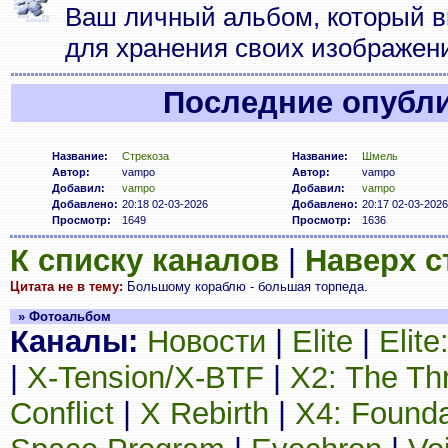
Ваш личный альбом, который в
для хранения своих изображен
Последние опубл
Название:
Стрекоза
Название:
Шмель
Автор:
vampo
Автор:
vampo
Добавил:
vampo
Добавил:
vampo
Добавлено:
20:18 02-03-2026
Добавлено:
20:17 02-03-2026
Просмотр:
1649
Просмотр:
1636
К списку каналов
|
Наверх 
Цитата не в тему:
Большому кораблю - большая торпеда.
» Фотоальбом
Каналы:
Новости
|
Elite
|
Elit
|
X-Tension/X-BTF
|
X2: The Th
Conflict
|
X Rebirth
|
X4: Founda