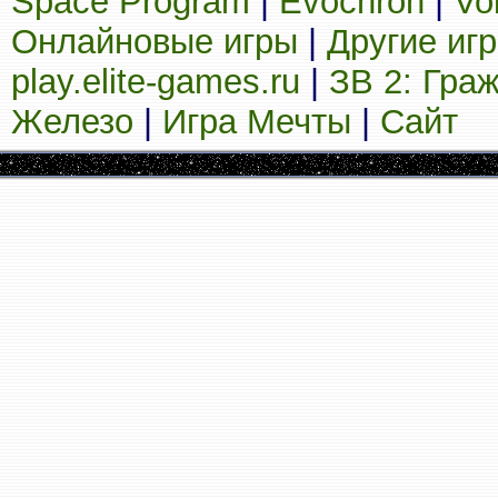
Space Program
|
Evochron
|
Vo
Онлайновые игры
|
Другие иг
play.elite-games.ru
|
ЗВ 2: Гра
Железо
|
Игра Мечты
|
Сайт