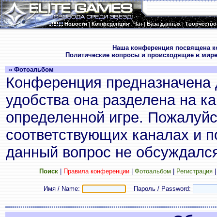
Новости
|
Конференция
|
Чат
|
База данных
|
Творчество
.
Наша конференция посвящена к
Политические вопросы и происходящие в мире
» Фотоальбом
Конференция предназначена 
удобства она разделена на к
определенной игре. Пожалуйс
соответствующих каналах и по
данный вопрос не обсуждался
Поиск
|
Правила конференции
|
Фотоальбом
|
Регистрация
Имя / Name:
Пароль / Password: