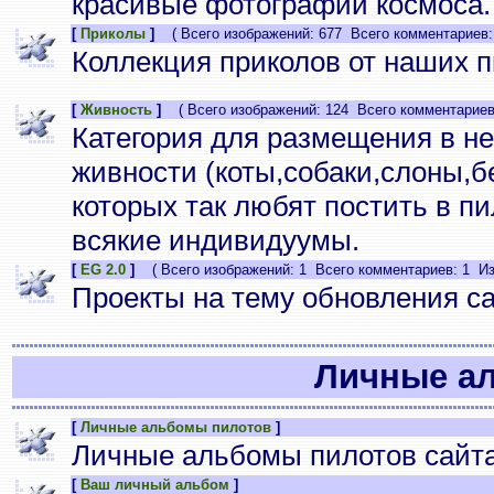
красивые фотографии космоса.
[
Приколы
]
( Всего изображений: 677 Всего комментариев:
Коллекция приколов от наших п
[
Живность
]
( Всего изображений: 124 Всего комментариев:
Категория для размещения в н
живности (коты,собаки,слоны,бе
которых так любят постить в п
всякие индивидуумы.
[
EG 2.0
]
( Всего изображений: 1 Всего комментариев: 1 Из
Проекты на тему обновления с
Личные а
[
Личные альбомы пилотов
]
Личные альбомы пилотов сайта
[
Ваш личный альбом
]