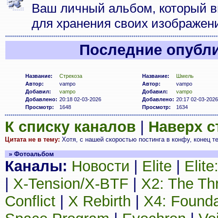
Ваш личный альбом, который в
для хранения своих изображен
Последние опубл
Название:
Стрекоза
Название:
Шмель
Автор:
vampo
Автор:
vampo
Добавил:
vampo
Добавил:
vampo
Добавлено:
20:18 02-03-2026
Добавлено:
20:17 02-03-2026
Просмотр:
1648
Просмотр:
1634
К списку каналов
|
Наверх 
Цитата не в тему:
Хотя, с нашей скоростью постинга в конфу, конец те
» Фотоальбом
Каналы:
Новости
|
Elite
|
Elit
|
X-Tension/X-BTF
|
X2: The Th
Conflict
|
X Rebirth
|
X4: Founda