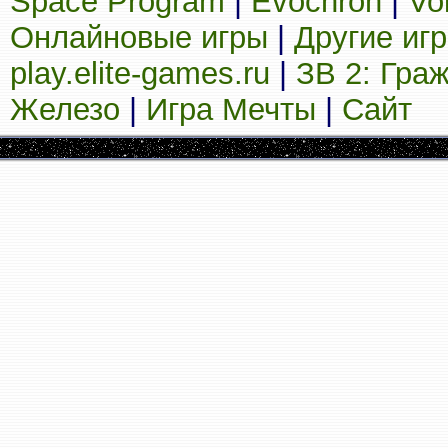
Space Program
|
Evochron
|
Vo
Онлайновые игры
|
Другие иг
play.elite-games.ru
|
ЗВ 2: Гра
Железо
|
Игра Мечты
|
Сайт