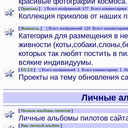
красивые фотографии космоса.
[
Приколы
]
( Всего изображений: 677 Всего комментариев:
Коллекция приколов от наших п
[
Живность
]
( Всего изображений: 124 Всего комментариев:
Категория для размещения в н
живности (коты,собаки,слоны,бе
которых так любят постить в п
всякие индивидуумы.
[
EG 2.0
]
( Всего изображений: 1 Всего комментариев: 1 Из
Проекты на тему обновления с
Личные а
[
Личные альбомы пилотов
]
Личные альбомы пилотов сайта
[
Ваш личный альбом
]