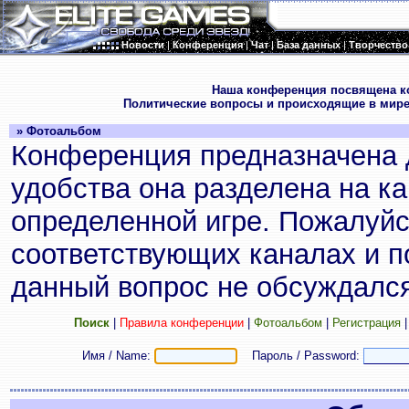
Новости
|
Конференция
|
Чат
|
База данных
|
Творчество
.
Наша конференция посвящена к
Политические вопросы и происходящие в мире
» Фотоальбом
Конференция предназначена 
удобства она разделена на к
определенной игре. Пожалуйс
соответствующих каналах и по
данный вопрос не обсуждался
Поиск
|
Правила конференции
|
Фотоальбом
|
Регистрация
Имя / Name:
Пароль / Password: