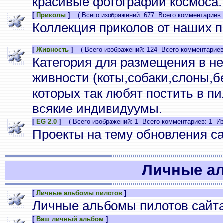
красивые фотографии космоса.
[
Приколы
]
( Всего изображений: 677 Всего комментариев:
Коллекция приколов от наших п
[
Живность
]
( Всего изображений: 124 Всего комментариев:
Категория для размещения в н
живности (коты,собаки,слоны,бе
которых так любят постить в п
всякие индивидуумы.
[
EG 2.0
]
( Всего изображений: 1 Всего комментариев: 1 Из
Проекты на тему обновления с
Личные а
[
Личные альбомы пилотов
]
Личные альбомы пилотов сайта
[
Ваш личный альбом
]