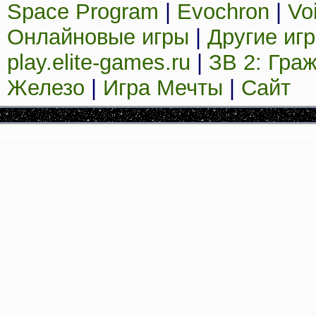
Space Program
|
Evochron
|
Vo
Онлайновые игры
|
Другие иг
play.elite-games.ru
|
ЗВ 2: Гра
Железо
|
Игра Мечты
|
Сайт