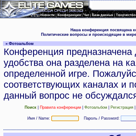
Новости
|
Конференция
|
Чат
|
База данных
|
Творчество
.
Наша конференция посвящена к
Политические вопросы и происходящие в мире
» Фотоальбом
Конференция предназначена 
удобства она разделена на к
определенной игре. Пожалуйс
соответствующих каналах и по
данный вопрос не обсуждался
Поиск
|
Правила конференции
|
Фотоальбом
|
Регистрация
Имя / Name:
Пароль / Password: