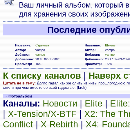
Ваш личный альбом, который в
для хранения своих изображен
Последние опубл
Название:
Стрекоза
Название:
Шмель
Автор:
vampo
Автор:
vampo
Добавил:
vampo
Добавил:
vampo
Добавлено:
20:18 02-03-2026
Добавлено:
20:17 02-03-2026
Просмотр:
1649
Просмотр:
1635
К списку каналов
|
Наверх 
Цитата не в тему:
Долго гадал как же слить из нивы прошлогоднюю горю
слили при чем вместе со всей гадостью. (krok)
» Фотоальбом
Каналы:
Новости
|
Elite
|
Elit
|
X-Tension/X-BTF
|
X2: The Th
Conflict
|
X Rebirth
|
X4: Founda