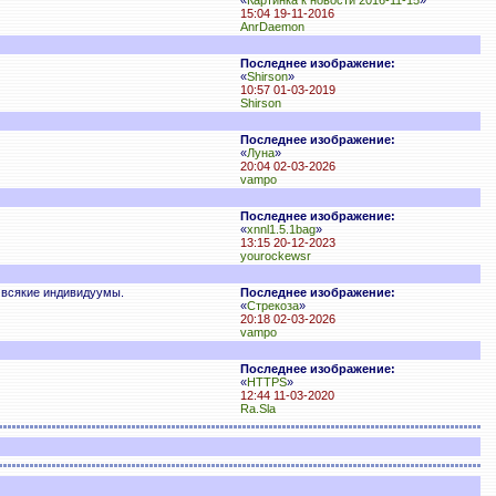
«
Картинка к новости 2016-11-15
»
15:04 19-11-2016
AnrDaemon
Последнее изображение:
«
Shirson
»
10:57 01-03-2019
Shirson
Последнее изображение:
«
Луна
»
20:04 02-03-2026
vampo
Последнее изображение:
«
xnnl1.5.1bag
»
13:15 20-12-2023
yourockewsr
е всякие индивидуумы.
Последнее изображение:
«
Стрекоза
»
20:18 02-03-2026
vampo
Последнее изображение:
«
HTTPS
»
12:44 11-03-2020
Ra.Sla