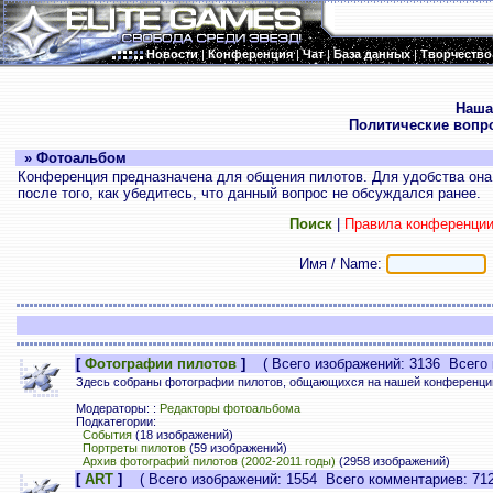
Новости
|
Конференция
|
Чат
|
База данных
|
Творчество
.
Наша
Политические вопр
» Фотоальбом
Конференция предназначена для общения пилотов. Для удобства она 
после того, как убедитесь, что данный вопрос не обсуждался ранее.
Поиск
|
Правила конференци
Имя / Name:
[
Фотографии пилотов
]
( Всего изображений: 3136 Всего 
Здесь собраны фотографии пилотов, общающихся на нашей конференци
Модераторы: :
Редакторы фотоальбома
Подкатегории:
События
(18 изображений)
Портреты пилотов
(59 изображений)
Архив фотографий пилотов (2002-2011 годы)
(2958 изображений)
[
ART
]
( Всего изображений: 1554 Всего комментариев: 712