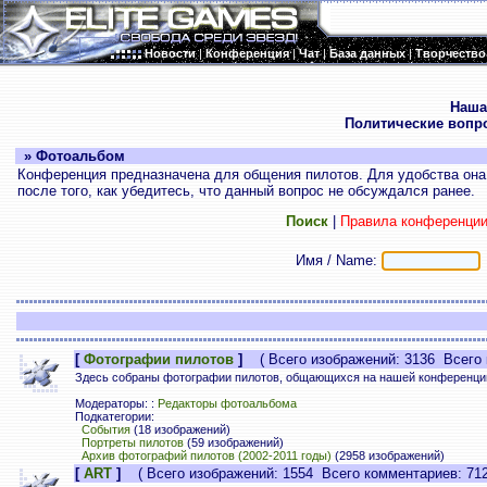
Новости
|
Конференция
|
Чат
|
База данных
|
Творчество
.
Наша
Политические вопр
» Фотоальбом
Конференция предназначена для общения пилотов. Для удобства она 
после того, как убедитесь, что данный вопрос не обсуждался ранее.
Поиск
|
Правила конференци
Имя / Name:
[
Фотографии пилотов
]
( Всего изображений: 3136 Всего 
Здесь собраны фотографии пилотов, общающихся на нашей конференци
Модераторы: :
Редакторы фотоальбома
Подкатегории:
События
(18 изображений)
Портреты пилотов
(59 изображений)
Архив фотографий пилотов (2002-2011 годы)
(2958 изображений)
[
ART
]
( Всего изображений: 1554 Всего комментариев: 712