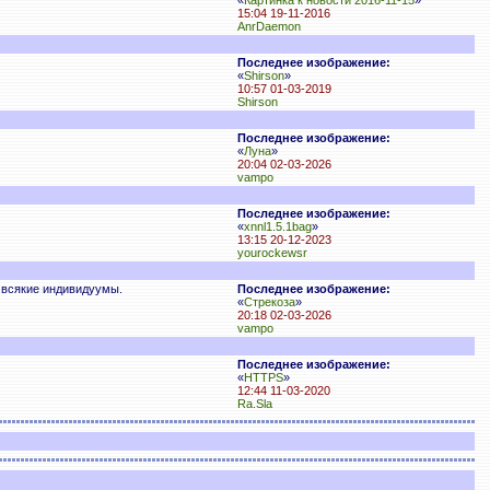
«
Картинка к новости 2016-11-15
»
15:04 19-11-2016
AnrDaemon
Последнее изображение:
«
Shirson
»
10:57 01-03-2019
Shirson
Последнее изображение:
«
Луна
»
20:04 02-03-2026
vampo
Последнее изображение:
«
xnnl1.5.1bag
»
13:15 20-12-2023
yourockewsr
е всякие индивидуумы.
Последнее изображение:
«
Стрекоза
»
20:18 02-03-2026
vampo
Последнее изображение:
«
HTTPS
»
12:44 11-03-2020
Ra.Sla