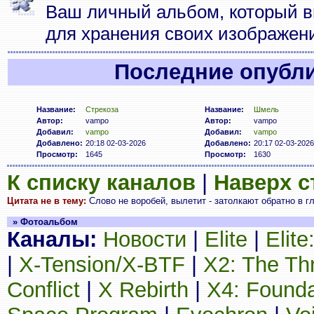
Ваш личный альбом, который в
для хранения своих изображен
Последние опубл
Название:
Стрекоза
Название:
Шмель
Автор:
vampo
Автор:
vampo
Добавил:
vampo
Добавил:
vampo
Добавлено:
20:18 02-03-2026
Добавлено:
20:17 02-03-2026
Просмотр:
1645
Просмотр:
1630
К списку каналов
|
Наверх 
Цитата не в тему:
Cлово не воробей, вылетит - затолкают обратно в г
» Фотоальбом
Каналы:
Новости
|
Elite
|
Elit
|
X-Tension/X-BTF
|
X2: The Th
Conflict
|
X Rebirth
|
X4: Founda