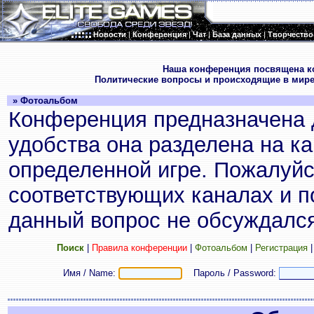
Новости
|
Конференция
|
Чат
|
База данных
|
Творчество
.
Наша конференция посвящена к
Политические вопросы и происходящие в мире
» Фотоальбом
Конференция предназначена 
удобства она разделена на к
определенной игре. Пожалуйс
соответствующих каналах и по
данный вопрос не обсуждался
Поиск
|
Правила конференции
|
Фотоальбом
|
Регистрация
Имя / Name:
Пароль / Password: