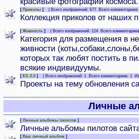
красивые фотографии космоса.
[
Приколы
]
( Всего изображений: 677 Всего комментариев:
Коллекция приколов от наших п
[
Живность
]
( Всего изображений: 124 Всего комментариев:
Категория для размещения в н
живности (коты,собаки,слоны,бе
которых так любят постить в п
всякие индивидуумы.
[
EG 2.0
]
( Всего изображений: 1 Всего комментариев: 1 Из
Проекты на тему обновления с
Личные а
[
Личные альбомы пилотов
]
Личные альбомы пилотов сайта
[
Ваш личный альбом
]