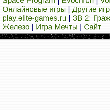
Space Program
|
Evochron
|
Vo
Онлайновые игры
|
Другие иг
play.elite-games.ru
|
ЗВ 2: Гра
Железо
|
Игра Мечты
|
Сайт