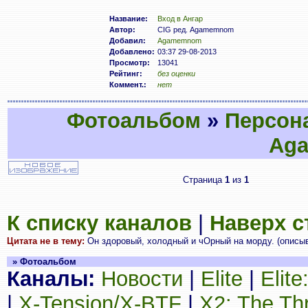
Название:
Вход в Ангар
Автор:
CIG ред. Agamemnom
Добавил:
Agamemnom
Добавлено:
03:37 29-08-2013
Просмотр:
13041
Рейтинг:
без оценки
Коммент.:
нет
Фотоальбом
»
Персон
Ag
Страница
1
из
1
К списку каналов
|
Наверх 
Цитата не в тему:
Он здоровый, холодный и чОрный на морду. (описыв
» Фотоальбом
Каналы:
Новости
|
Elite
|
Elit
|
X-Tension/X-BTF
|
X2: The Th