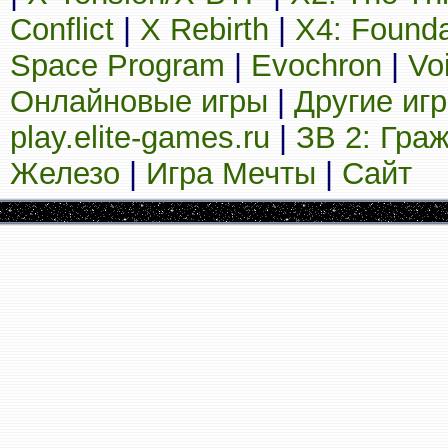
Conflict
|
X Rebirth
|
X4: Founda
Space Program
|
Evochron
|
Vo
Онлайновые игры
|
Другие иг
play.elite-games.ru
|
ЗВ 2: Гра
Железо
|
Игра Мечты
|
Сайт