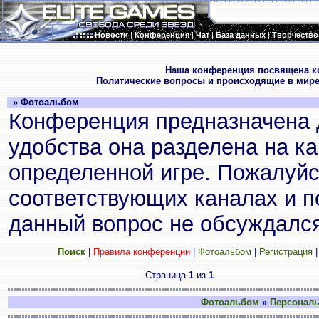
Новости
|
Конференция
|
Чат
|
База данных
|
Творчество
.
Наша конференция посвящена к
Политические вопросы и происходящие в мире
» Фотоальбом
Конференция предназначена 
удобства она разделена на к
определенной игре. Пожалуйс
соответствующих каналах и по
данный вопрос не обсуждался
Поиск
|
Правила конференции
|
Фотоальбом
|
Регистрация
Страница
1
из
1
Фотоальбом
»
Персонал