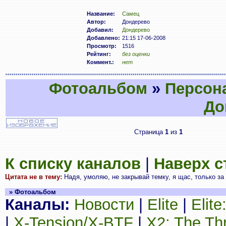
Название:
Самец
Автор:
Дондерево
Добавил:
Дондерево
Добавлено:
21:15 17-06-2008
Просмотр:
1516
Рейтинг:
без оценки
Коммент.:
нет
Фотоальбом
»
Персон
До
Страница
1
из
1
К списку каналов
|
Наверх 
Цитата не в тему:
Надя, умоляю, не закрывай темку, я щас, только за
» Фотоальбом
Каналы:
Новости
|
Elite
|
Elit
|
X-Tension/X-BTF
|
X2: The Th