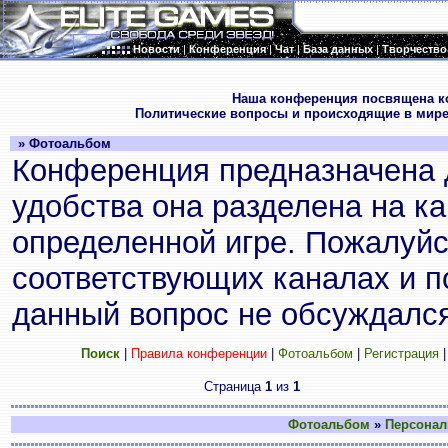
Новости
|
Конференция
|
Чат
|
База данных
|
Творчество
.
Наша конференция посвящена к
Политические вопросы и происходящие в мире
» Фотоальбом
Конференция предназначена 
удобства она разделена на к
определенной игре. Пожалуйс
соответствующих каналах и по
данный вопрос не обсуждался
Поиск
|
Правила конференции
|
Фотоальбом
|
Регистрация
Страница
1
из
1
Фотоальбом
»
Персонал