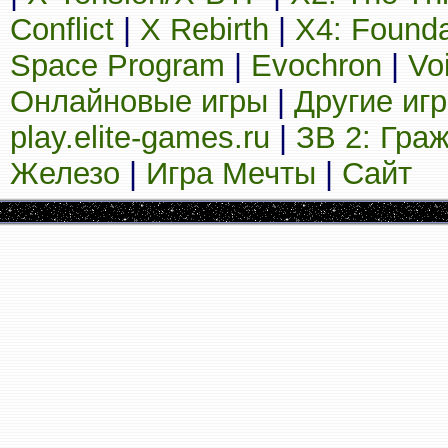
Conflict
|
X Rebirth
|
X4: Founda
Space Program
|
Evochron
|
Vo
Онлайновые игры
|
Другие иг
play.elite-games.ru
|
ЗВ 2: Гра
Железо
|
Игра Мечты
|
Сайт