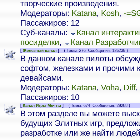
творческие произведения.
Модераторы:
Katana
,
Kosh
,
-=S
Пассажиров: 12
Суб-каналы:
Канал интеракти
посиделки
,
Канал Разработчи
[
Железный канал
]
( Темы: 276 Сообщения: 126239 )
В данном канале пилоты обсуж
софтом, железками и прочими
девайсами.
Модераторы:
Katana
,
Voha
,
Diff
,
Пассажиров: 10
[
Канал Игры Мечты
]
( Темы: 674 Сообщения: 29288 )
В этом разделе вы можете выск
будущих Элитных игр, предлож
разработке или же найти люде