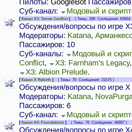
Пилоты:
GoogleBot
Пассажиров:
Суб-канал:
Модовый и скрипт
[
Канал X3: Terran Conflict
]
( Темы: 298 Сообщения: 83664 
Обсуждения/вопросы по игре X3:
Модераторы:
Katana
,
Арманкес
Пассажиров: 10
Суб-каналы:
Модовый и скрип
Conflict
,
X3: Farnham's Legacy
X3: Albion Prelude
.
[
Канал X Rebirth
]
( Темы: 79 Сообщения: 31575 )
Обсуждения/вопросы по игре X 
Модераторы:
Katana
,
NovaPurg
Пассажиров: 6
Суб-канал:
Модовый и скрипто
[
Канал X4: Foundations
]
( Темы: 78 Сообщения: 46887 )
Обсуждения/вопросы по игре X4