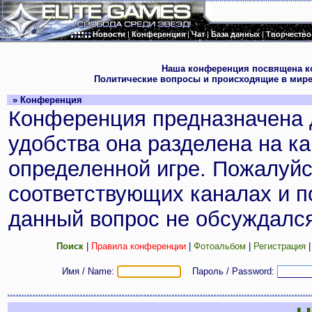
Новости
|
Конференция
|
Чат
|
База данных
|
Творчество
.
Наша конференция посвящена к
Политические вопросы и происходящие в мире
» Конференция
Конференция предназначена 
удобства она разделена на к
определенной игре. Пожалуйс
соответствующих каналах и по
данный вопрос не обсуждался
Поиск
|
Правила конференции
|
Фотоальбом
|
Регистрация
Имя / Name:
Пароль / Password: