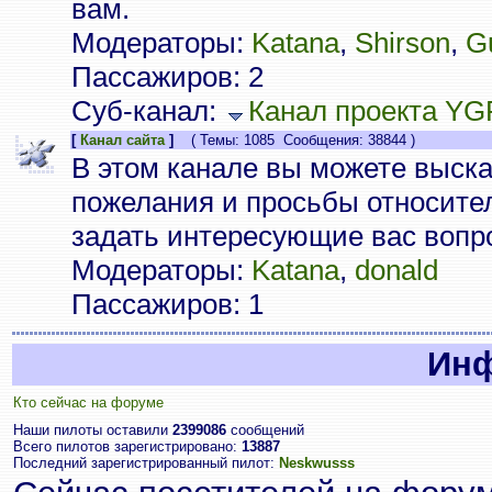
вам.
Модераторы:
Katana
,
Shirson
,
G
Пассажиров: 2
Суб-канал:
Канал проекта YG
[
Канал сайта
]
( Темы: 1085 Сообщения: 38844 )
В этом канале вы можете выска
пожелания и просьбы относител
задать интересующие вас вопр
Модераторы:
Katana
,
donald
Пассажиров: 1
Ин
Кто сейчас на форуме
Наши пилоты оставили
2399086
сообщений
Всего пилотов зарегистрировано:
13887
Последний зарегистрированный пилот:
Neskwusss