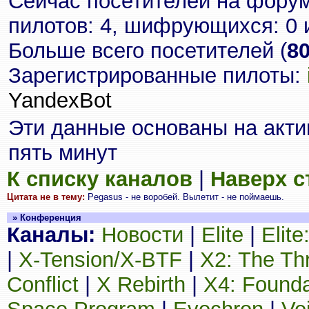
Сейчас посетителей на фору
пилотов: 4, шифрующихся: 0 
Больше всего посетителей (
8
Зарегистрированные пилоты:
YandexBot
Эти данные основаны на акти
пять минут
К списку каналов
|
Наверх 
Цитата не в тему:
Pegasus - не воробей. Вылетит - не поймаешь.
» Конференция
Каналы:
Новости
|
Elite
|
Elit
|
X-Tension/X-BTF
|
X2: The Th
Conflict
|
X Rebirth
|
X4: Founda