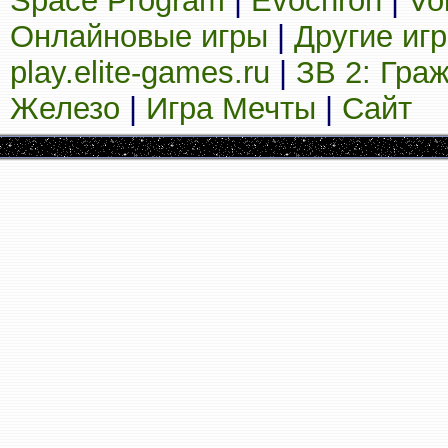
Space Program
|
Evochron
|
Vo
Онлайновые игры
|
Другие иг
play.elite-games.ru
|
ЗВ 2: Гра
Железо
|
Игра Мечты
|
Сайт