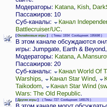
Модераторы:
Katana
,
Kish
,
Dark
Пассажиров: 10
Суб-каналы:
Канал Independe
Battlecruiser/UC
.
[
Онлайновые игры
]
( Темы: 1934 Сообщения: 195698 )
В этом канале обсуждаются он
игры: Jumpgate, Earth & Beyond, 
Модераторы:
Katana
,
A.Mansuro
Пассажиров: 20
Суб-каналы:
Канал World Of 
Warships
,
Канал Star Wind
,
Taikodom
,
Канал Star Wind (sw.
Wars: The Old Republic
.
[
Другие игры
]
( Темы: 727 Сообщения: 149176 )
В этом канале могут обсуждать