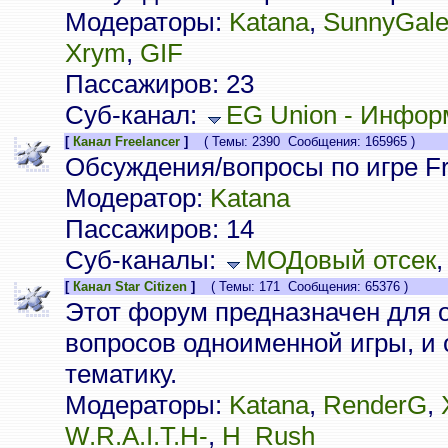
Модераторы:
Katana
,
SunnyGal
Xrym
,
GIF
Пассажиров: 23
Суб-канал:
EG Union - Инфор
[
Канал Freelancer
]
( Темы: 2390 Сообщения: 165965 )
Обсуждения/вопросы по игре Fr
Модератор:
Katana
Пассажиров: 14
Суб-каналы:
МОДовый отсек
[
Канал Star Citizen
]
( Темы: 171 Сообщения: 65376 )
Этот форум предназначен для 
вопросов одноименной игры, и
тематику.
Модераторы:
Katana
,
RenderG
,
W.R.A.I.T.H-
,
H_Rush