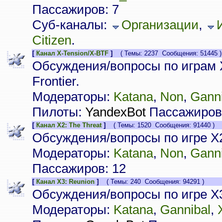
Пассажиров: 7
Суб-каналы:
Организации
,
Citizen
.
[
Канал X-Tension/X-BTF
]
( Темы: 2237 Сообщения: 51445 )
Обсуждения/вопросы по играм X
Frontier.
Модераторы:
Katana
,
Non
,
Ganni
Пилоты:
YandexBot
Пассажиров:
[
Канал X2: The Threat
]
( Темы: 1520 Сообщения: 91440 )
Обсуждения/вопросы по игре X2
Модераторы:
Katana
,
Non
,
Ganni
Пассажиров: 12
[
Канал X3: Reunion
]
( Темы: 240 Сообщения: 94291 )
Обсуждения/вопросы по игре X3
Модераторы:
Katana
,
Gannibal
,