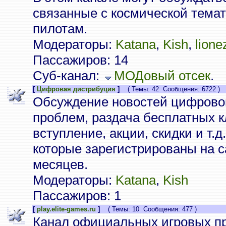
связанные с космической тема
пилотам.
Модераторы:
Katana
,
Kish
,
lione
Пассажиров: 14
Суб-канал:
МОДовый отсек
.
[
Цифровая дистрибуция
]
( Темы: 42 Сообщения: 6722 )
Обсуждение новостей цифрово
проблем, раздача бесплатных к
вступление, акции, скидки и т.д
которые зарегистрированы на с
месяцев.
Модераторы:
Katana
,
Kish
Пассажиров: 1
[
play.elite-games.ru
]
( Темы: 10 Сообщения: 477 )
Канал официальных игровых пр