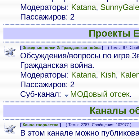
Модераторы:
Katana
,
SunnyGal
Пассажиров: 2
Проекты E
[
Звездные волки 2: Гражданская война
]
( Темы: 87 Сообщ
Обсуждения/вопросы по игре Зв
Гражданская война.
Модераторы:
Katana
,
Kish
,
Kale
Пассажиров: 2
Суб-канал:
МОДовый отсек
.
Каналы о
[
Канал творчества
]
( Темы: 2787 Сообщения: 102977 )
В этом канале можно публиков