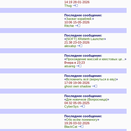
14:19 28-01-2026
Thug
Последнее сообщение:
«
Захват кораблей.
»
10:06 15-05-2026
Ritchie
Последнее сообщение:
«
[SOFT] XRebirth Launcher
»
21:38 23-03-2026
alexalsp
Последнее сообщение:
«
Прохождение миссий и квестовых це...
»
Вчера в 23:23
atsareg
Последнее сообщение:
«
Вспомнить всё (вернуться в еву)
»
17:09 19-06-2026
ghost own shadow
Последнее сообщение:
«
Для новичков (Вопросница)
»
04:32 05-05-2025
CyberSys
Последнее сообщение:
«
Обо всём понемногу
»
19:26 03-02-2026
BlackCat