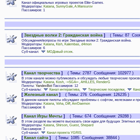
Канал официальных игровых проектов Elite-Games.
Модераторы:
Katana
,
SunnyGale
,
A.Mansurov
Пассажиров: 1
[
Звездные волки 2: Гражданская война
]
( Темы: 87 Сооб
Обсуждения/вопросы по игре Звездные волки 2: Гражданская война.
Модераторы:
Katana
,
Kish
,
Kalembas
,
d4mon
Пассажиров: 6
Суб-канал:
МОДовый отсек
.
[
Канал творчества
]
( Темы: 2787 Сообщения: 102977 )
В этом канале можно публиковать и обсуждать любые творческие произв
Модераторы:
Katana
,
Kosh
,
-=SGA=-
,
AHILLES
,
RenderG
Пилоты:
YandexBot
Пассажиров: 12
Суб-каналы:
Канал интерактива
,
Творческие посиделки
,
Кана
[
Железный канал
]
( Темы: 276 Сообщения: 126235 )
В данном канале пилоты обсуждают проблемы с софтом, железками и п
Модераторы:
Katana
,
Voha
,
Diff
,
AnrDaemon
Пассажиров: 6
[
Канал Игры Мечты
]
( Темы: 674 Сообщения: 29288 )
В этом разделе вы можете высказать свои идеи для будущих Элитных иг
Модераторы:
Katana
,
Shirson
,
Guest
,
Shepard
Пассажиров: 7
Суб-канал:
Канал проекта YGRIS
.
[
Канал сайта
]
( Темы: 1085 Сообщения: 38844 )