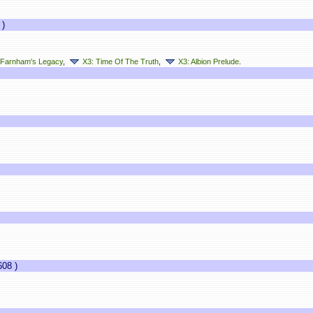
)
 Farnham's Legacy
,
X3: Time Of The Truth
,
X3: Albion Prelude
.
08 )