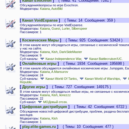
[
Канал Evochron
]
( Темы: 41 Сообщения: 7261 )
Обсуждения/вопросы по игре Evochron.
Модераторы:
Katana
,
AutoBild
[
Канал VoidExpanse
]
( Темы: 14 Сообщения: 359 )
Обсуждения/вопросы по игре VoidExpanse.
Модераторы:
Katana
,
Guest
,
Lurler
,
Silberspeer
Пассажиров: 1
[
Космические Миры
]
( Темы: 925 Сообщения: 53424 )
В этом канале могут обсуждаться игры, связанные с космической темат
у нас на сайте.
Модераторы:
Katana
,
Kish
,
DarkSideMaster
Пассажиров: 9
Суб-каналы:
Канал Independence War
,
Канал Battlecruiser/UC
.
[
Онлайновые игры
]
( Темы: 1934 Сообщения: 195698 )
В этом канале обсуждаются онлайновые космические игры: Jumpgate, Earth
Модераторы:
Katana
,
A.Mansurov
Пассажиров: 24
Суб-каналы:
Канал World Of Tanks
,
Канал World of Warships
,
Republic
.
[
Другие игры
]
( Темы: 727 Сообщения: 149175 )
В этом канале могут обсуждаться любые игры, не связанные с космичес
Модераторы:
Katana
,
Kish
,
lionezzz
Пассажиров: 22
Суб-канал:
МОДовый отсек
.
[
Цифровая дистрибуция
]
( Темы: 42 Сообщения: 6722 )
Обсуждение новостей цифровой дистрибуции, проблем, раздача бесплатны
месяцев.
Модераторы:
Katana
,
Kish
Пассажиров: 1
[
play.elite-games.ru
]
( Темы: 10 Сообщения: 477 )