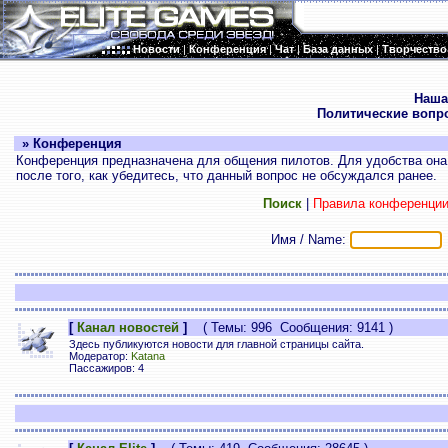
Новости
|
Конференция
|
Чат
|
База данных
|
Творчество
.
Наша
Политические вопр
» Конференция
Конференция предназначена для общения пилотов. Для удобства она 
после того, как убедитесь, что данный вопрос не обсуждался ранее.
Поиск
|
Правила конференци
Имя / Name:
[
Канал новостей
]
( Темы: 996 Сообщения: 9141 )
Здесь публикуются новости для главной страницы сайта.
Модератор:
Katana
Пассажиров: 4