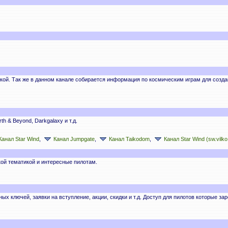
икой. Так же в данном канале собирается информация по космическим играм для соз
 & Beyond, Darkgalaxy и т.д.
Канал Star Wind
,
Канал Jumpgate
,
Канал Taikodom
,
Канал Star Wind (sw.vilko
кой тематикой и интересные пилотам.
х ключей, заявки на вступление, акции, скидки и т.д. Доступ для пилотов которые за