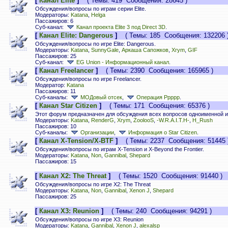
[
Канал Elite
]
( Темы: 419 Сообщения: 28645 )
Обсуждения/вопросы по играм серии Elite.
Модераторы:
Katana
,
Helga
Пассажиров: 6
Суб-канал:
Канал проекта Elite 3 под Direct 3D
.
[
Канал Elite: Dangerous
]
( Темы: 185 Сообщения: 132206 
Обсуждения/вопросы по игре Elite: Dangerous.
Модераторы:
Katana
,
SunnyGale
,
Аркаша Сапожков
,
Xrym
,
GIF
Пассажиров: 25
Суб-канал:
EG Union - Информационный канал
.
[
Канал Freelancer
]
( Темы: 2390 Сообщения: 165965 )
Обсуждения/вопросы по игре Freelancer.
Модератор:
Katana
Пассажиров: 11
Суб-каналы:
МОДовый отсек
,
Операция Ррррр
.
[
Канал Star Citizen
]
( Темы: 171 Сообщения: 65376 )
Этот форум предназначен для обсуждения всех вопросов одноименной иг
Модераторы:
Katana
,
RenderG
,
Xrym
,
ZoolooS
,
-W.R.A.I.T.H-
,
H_Rush
Пассажиров: 10
Суб-каналы:
Организации
,
Информация о Star Citizen
.
[
Канал X-Tension/X-BTF
]
( Темы: 2237 Сообщения: 51445 
Обсуждения/вопросы по играм X-Tension и X-Beyond the Frontier.
Модераторы:
Katana
,
Non
,
Gannibal
,
Shepard
Пассажиров: 15
[
Канал X2: The Threat
]
( Темы: 1520 Сообщения: 91440 )
Обсуждения/вопросы по игре X2: The Threat
Модераторы:
Katana
,
Non
,
Gannibal
,
Xenon J
,
Shepard
Пассажиров: 25
[
Канал X3: Reunion
]
( Темы: 240 Сообщения: 94291 )
Обсуждения/вопросы по игре X3: Reunion
Модераторы:
Katana
,
Gannibal
,
Xenon J
,
alexalsp