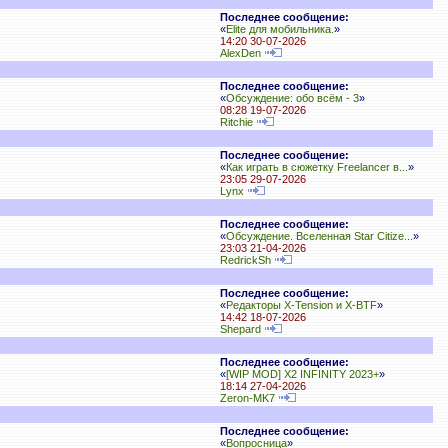
Последнее сообщение:
«
Elite для мобильника.
»
14:20 30-07-2026
AlexDen
Последнее сообщение:
«
Обсуждение: обо всём - 3
»
08:28 19-07-2026
Ritchie
Последнее сообщение:
«
Как играть в сюжетку Freelancer в...
»
23:05 29-07-2026
Lynx
Последнее сообщение:
«
Обсуждение. Вселенная Star Citize...
»
23:03 21-04-2026
RedrickSh
Последнее сообщение:
«
Редакторы X-Tension и X-BTF
»
14:42 18-07-2026
Shepard
Последнее сообщение:
«
[WIP MOD] X2 INFINITY 2023+
»
18:14 27-04-2026
Zeron-MK7
Последнее сообщение:
«
Вопросница
»