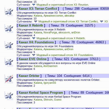
Пассажиров: 15
Суб-канал:
Модовый и скриптовый отсек X3: Reunion
.
[
Канал X3: Terran Conflict
]
( Темы: 298 Сообщения: 83659 
Обсуждения/вопросы по игре X3: Terran Conflict
Модераторы:
Katana
,
Арманкессилон
,
alexalsp
Пассажиров: 10
Суб-каналы:
Модовый и скриптовый отсек X3: Terran Conflict
,
X3:
[
Канал X Rebirth
]
( Темы: 79 Сообщения: 31575 )
Обсуждения/вопросы по игре X Rebirth
Модераторы:
Katana
,
NovaPurga
,
alexusvm
,
anDron
Пассажиров: 4
Суб-канал:
Модовый и скриптовый отсек X Rebirth
.
[
Канал X4: Foundations
]
( Темы: 78 Сообщения: 46863 )
Обсуждения/вопросы по игре X4: Foundations
Модераторы:
Katana
,
Арманкессилон
,
anDron
Пассажиров: 5
Суб-канал:
Модовый и скриптовый отсек X4: Foundations
.
[
Канал EVE Online
]
( Темы: 621 Сообщения: 37613 )
В данном канале обсуждаются все вопросы по игре EVE Online
Модераторы:
Katana
,
AnrDaemon
Пассажиров: 6
[
Канал Orbiter
]
( Темы: 104 Сообщения: 6414 )
Обсуждения/вопросы по симулятору космических полетов Orbiter.
Модераторы:
Katana
,
IgoryanSS
Пассажиров: 2
[
Канал Kerbal Space Program
]
( Темы: 89 Сообщения: 166
Обсуждения/вопросы по игре Kerbal Space Program
Модераторы:
Katana
,
Shirson
,
Guest
Пассажиров: 3