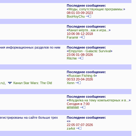
Последнее сообщение:
«
Моды, сопутствующие программы.
»
08:01 03-09-2023
BooHoyChu
Последнее сообщение:
«
Канал мёртв...как и игра...
»
10:06 06-12-2018
Faramir
дания информационных разделов по ним
Последнее сообщение:
«
Empyrion - Galactic Survival
»
23:06 01-08-2026
Ritchie
Последнее сообщение:
«
Russian Fishing 4
»
00:53 20-04-2026
.ru)
,
Канал Star Wars: The Old
Xenn
Последнее сообщение:
«
Флудилка на тему компьютерных и в...
»
Сегодня в 7:00
iiiIIIiiIIiIiiII
регистрированы на сайте больше трех
Последнее сообщение:
«
»
22:05 07-07-2026
za4ot