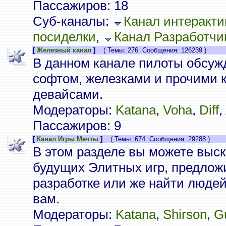
Пассажиров: 18
Суб-каналы:
Канал интеракти
посиделки
,
Канал Разработчи
[
Железный канал
]
( Темы: 276 Сообщения: 126239 )
В данном канале пилоты обсуж
софтом, железками и прочими
девайсами.
Модераторы:
Katana
,
Voha
,
Diff
,
Пассажиров: 9
[
Канал Игры Мечты
]
( Темы: 674 Сообщения: 29288 )
В этом разделе вы можете выск
будущих Элитных игр, предлож
разработке или же найти люде
вам.
Модераторы:
Katana
,
Shirson
,
G