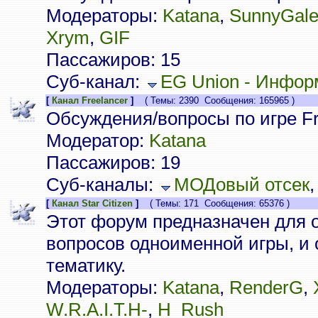
Модераторы:
Katana
,
SunnyGal
Xrym
,
GIF
Пассажиров: 15
Суб-канал:
EG Union - Инфор
[
Канал Freelancer
]
( Темы: 2390 Сообщения: 165965 )
Обсуждения/вопросы по игре Fr
Модератор:
Katana
Пассажиров: 19
Суб-каналы:
МОДовый отсек
[
Канал Star Citizen
]
( Темы: 171 Сообщения: 65376 )
Этот форум предназначен для 
вопросов одноименной игры, и
тематику.
Модераторы:
Katana
,
RenderG
,
W.R.A.I.T.H-
,
H_Rush