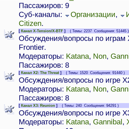
Пассажиров: 9
Суб-каналы:
Организации
,
Citizen
.
[
Канал X-Tension/X-BTF
]
( Темы: 2237 Сообщения: 51445 )
Обсуждения/вопросы по играм X
Frontier.
Модераторы:
Katana
,
Non
,
Ganni
Пассажиров: 8
[
Канал X2: The Threat
]
( Темы: 1520 Сообщения: 91440 )
Обсуждения/вопросы по игре X2
Модераторы:
Katana
,
Non
,
Ganni
Пассажиров: 8
[
Канал X3: Reunion
]
( Темы: 240 Сообщения: 94291 )
Обсуждения/вопросы по игре X3
Модераторы:
Katana
,
Gannibal
,