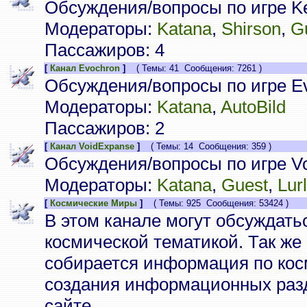
Обсуждения/вопросы по игре Ke
Модераторы:
Katana
,
Shirson
,
G
Пассажиров: 4
[
Канал Evochron
]
( Темы: 41 Сообщения: 7261 )
Обсуждения/вопросы по игре Ev
Модераторы:
Katana
,
AutoBild
Пассажиров: 2
[
Канал VoidExpanse
]
( Темы: 14 Сообщения: 359 )
Обсуждения/вопросы по игре V
Модераторы:
Katana
,
Guest
,
Lur
[
Космические Миры
]
( Темы: 925 Сообщения: 53424 )
В этом канале могут обсуждать
космической тематикой. Так же
собирается информация по кос
создания информационных разд
сайте.