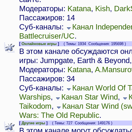
Модераторы:
Katana
,
Kish
,
Dark
Пассажиров: 14
Суб-каналы:
Канал Independe
Battlecruiser/UC
.
[
Онлайновые игры
]
( Темы: 1934 Сообщения: 195698 )
В этом канале обсуждаются он
игры: Jumpgate, Earth & Beyond, 
Модераторы:
Katana
,
A.Mansuro
Пассажиров: 34
Суб-каналы:
Канал World Of 
Warships
,
Канал Star Wind
,
Taikodom
,
Канал Star Wind (sw.
Wars: The Old Republic
.
[
Другие игры
]
( Темы: 727 Сообщения: 149176 )
В этом канале могут обсуждать