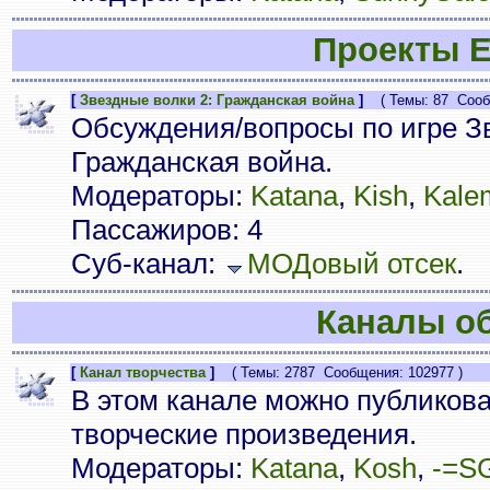
Проекты E
[
Звездные волки 2: Гражданская война
]
( Темы: 87 Сообщ
Обсуждения/вопросы по игре Зв
Гражданская война.
Модераторы:
Katana
,
Kish
,
Kale
Пассажиров: 4
Суб-канал:
МОДовый отсек
.
Каналы о
[
Канал творчества
]
( Темы: 2787 Сообщения: 102977 )
В этом канале можно публиков
творческие произведения.
Модераторы:
Katana
,
Kosh
,
-=S