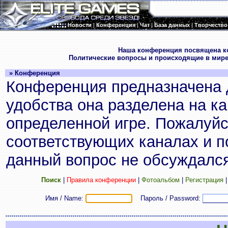
Новости
|
Конференция
|
Чат
|
База данных
|
Творчество
.
Наша конференция посвящена к
Политические вопросы и происходящие в мире
» Конференция
Конференция предназначена 
удобства она разделена на к
определенной игре. Пожалуйс
соответствующих каналах и по
данный вопрос не обсуждался
Поиск
|
Правила конференции
|
Фотоальбом
|
Регистрация
Имя / Name:
Пароль / Password: