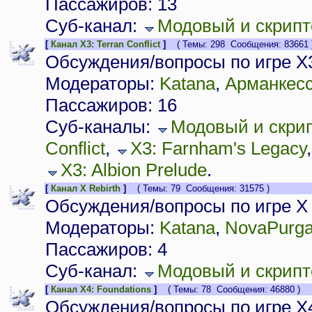
Пассажиров: 13
Суб-канал:
Модовый и скрипт
[
Канал X3: Terran Conflict
]
( Темы: 298 Сообщения: 83661 
Обсуждения/вопросы по игре X3:
Модераторы:
Katana
,
Арманкес
Пассажиров: 16
Суб-каналы:
Модовый и скрип
Conflict
,
X3: Farnham's Legacy
X3: Albion Prelude
.
[
Канал X Rebirth
]
( Темы: 79 Сообщения: 31575 )
Обсуждения/вопросы по игре X 
Модераторы:
Katana
,
NovaPurg
Пассажиров: 4
Суб-канал:
Модовый и скрипто
[
Канал X4: Foundations
]
( Темы: 78 Сообщения: 46880 )
Обсуждения/вопросы по игре X4