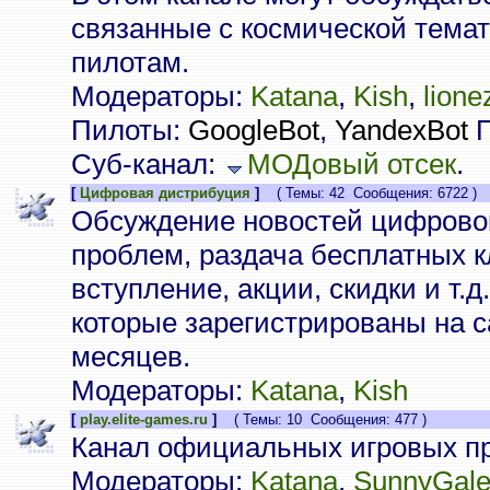
связанные с космической тема
пилотам.
Модераторы:
Katana
,
Kish
,
lione
Пилоты:
GoogleBot
,
YandexBot
П
Суб-канал:
МОДовый отсек
.
[
Цифровая дистрибуция
]
( Темы: 42 Сообщения: 6722 )
Обсуждение новостей цифрово
проблем, раздача бесплатных к
вступление, акции, скидки и т.д
которые зарегистрированы на с
месяцев.
Модераторы:
Katana
,
Kish
[
play.elite-games.ru
]
( Темы: 10 Сообщения: 477 )
Канал официальных игровых пр
Модераторы:
Katana
,
SunnyGal