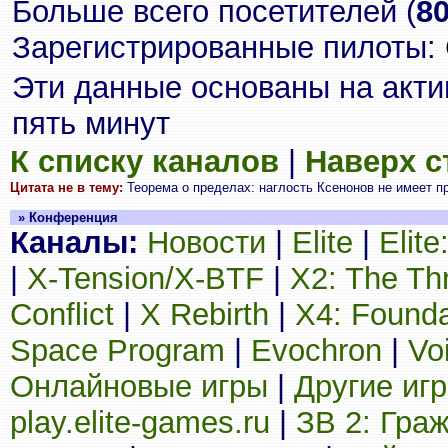
Больше всего посетителей (
8
Зарегистрированные пилоты:
Эти данные основаны на акти
пять минут
К списку каналов
|
Наверх 
Цитата не в тему:
Теорема о пределах: наглость Ксенонов не имеет п
» Конференция
Каналы:
Новости
|
Elite
|
Elit
|
X-Tension/X-BTF
|
X2: The Th
Conflict
|
X Rebirth
|
X4: Founda
Space Program
|
Evochron
|
Vo
Онлайновые игры
|
Другие иг
play.elite-games.ru
|
ЗВ 2: Гра