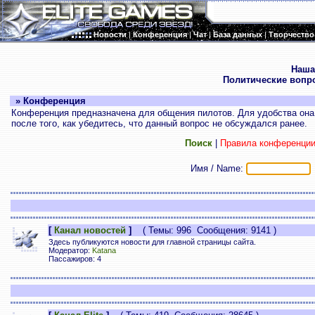
Новости
|
Конференция
|
Чат
|
База данных
|
Творчество
.
Наша
Политические вопр
» Конференция
Конференция предназначена для общения пилотов. Для удобства она 
после того, как убедитесь, что данный вопрос не обсуждался ранее.
Поиск
|
Правила конференци
Имя / Name:
[
Канал новостей
]
( Темы: 996 Сообщения: 9141 )
Здесь публикуются новости для главной страницы сайта.
Модератор:
Katana
Пассажиров: 4