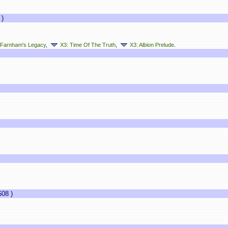
)
 Farnham's Legacy
,
X3: Time Of The Truth
,
X3: Albion Prelude
.
08 )