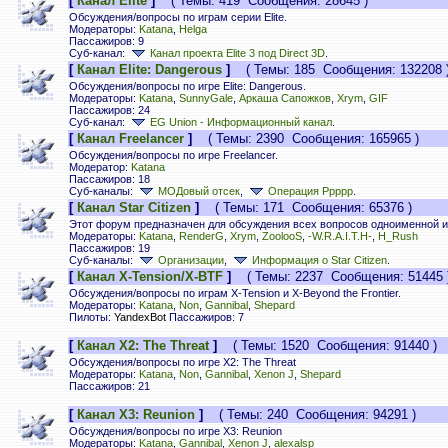
[
Канал Elite
]
( Темы: 419 Сообщения: 28645 )
Обсуждения/вопросы по играм серии Elite.
Модераторы:
Katana
,
Helga
Пассажиров: 9
Суб-канал:
Канал проекта Elite 3 под Direct 3D
.
[
Канал Elite: Dangerous
]
( Темы: 185 Сообщения: 132208 
Обсуждения/вопросы по игре Elite: Dangerous.
Модераторы:
Katana
,
SunnyGale
,
Аркаша Сапожков
,
Xrym
,
GIF
Пассажиров: 24
Суб-канал:
EG Union - Информационный канал
.
[
Канал Freelancer
]
( Темы: 2390 Сообщения: 165965 )
Обсуждения/вопросы по игре Freelancer.
Модератор:
Katana
Пассажиров: 18
Суб-каналы:
МОДовый отсек
,
Операция Ррррр
.
[
Канал Star Citizen
]
( Темы: 171 Сообщения: 65376 )
Этот форум предназначен для обсуждения всех вопросов одноименной иг
Модераторы:
Katana
,
RenderG
,
Xrym
,
ZoolooS
,
-W.R.A.I.T.H-
,
H_Rush
Пассажиров: 19
Суб-каналы:
Организации
,
Информация о Star Citizen
.
[
Канал X-Tension/X-BTF
]
( Темы: 2237 Сообщения: 51445 
Обсуждения/вопросы по играм X-Tension и X-Beyond the Frontier.
Модераторы:
Katana
,
Non
,
Gannibal
,
Shepard
Пилоты:
YandexBot
Пассажиров: 7
[
Канал X2: The Threat
]
( Темы: 1520 Сообщения: 91440 )
Обсуждения/вопросы по игре X2: The Threat
Модераторы:
Katana
,
Non
,
Gannibal
,
Xenon J
,
Shepard
Пассажиров: 21
[
Канал X3: Reunion
]
( Темы: 240 Сообщения: 94291 )
Обсуждения/вопросы по игре X3: Reunion
Модераторы:
Katana
,
Gannibal
,
Xenon J
,
alexalsp