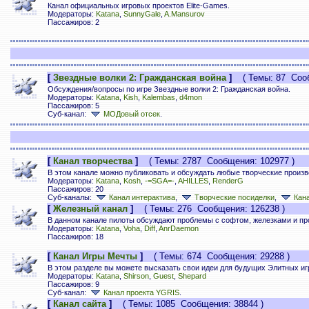
Канал официальных игровых проектов Elite-Games.
Модераторы:
Katana
,
SunnyGale
,
A.Mansurov
Пассажиров: 2
[
Звездные волки 2: Гражданская война
]
( Темы: 87 Сооб
Обсуждения/вопросы по игре Звездные волки 2: Гражданская война.
Модераторы:
Katana
,
Kish
,
Kalembas
,
d4mon
Пассажиров: 5
Суб-канал:
МОДовый отсек
.
[
Канал творчества
]
( Темы: 2787 Сообщения: 102977 )
В этом канале можно публиковать и обсуждать любые творческие произв
Модераторы:
Katana
,
Kosh
,
-=SGA=-
,
AHILLES
,
RenderG
Пассажиров: 20
Суб-каналы:
Канал интерактива
,
Творческие посиделки
,
Кана
[
Железный канал
]
( Темы: 276 Сообщения: 126238 )
В данном канале пилоты обсуждают проблемы с софтом, железками и п
Модераторы:
Katana
,
Voha
,
Diff
,
AnrDaemon
Пассажиров: 18
[
Канал Игры Мечты
]
( Темы: 674 Сообщения: 29288 )
В этом разделе вы можете высказать свои идеи для будущих Элитных иг
Модераторы:
Katana
,
Shirson
,
Guest
,
Shepard
Пассажиров: 9
Суб-канал:
Канал проекта YGRIS
.
[
Канал сайта
]
( Темы: 1085 Сообщения: 38844 )