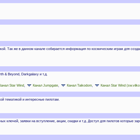
икой. Так же в данном канале собирается информация по космическим играм для соз
 & Beyond, Darkgalaxy и т.д.
Канал Star Wind
,
Канал Jumpgate
,
Канал Taikodom
,
Канал Star Wind (sw.vilko
кой тематикой и интересные пилотам.
х ключей, заявки на вступление, акции, скидки и т.д. Доступ для пилотов которые за