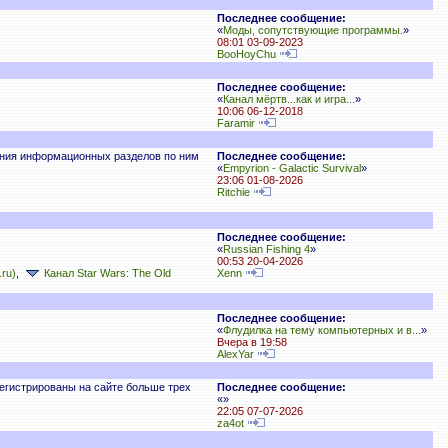
Последнее сообщение:
«
Моды, сопутствующие программы.
»
08:01 03-09-2023
BooHoyChu
Последнее сообщение:
«
Канал мёртв...как и игра...
»
10:06 06-12-2018
Faramir
дания информационных разделов по ним
Последнее сообщение:
«
Empyrion - Galactic Survival
»
23:06 01-08-2026
Ritchie
Последнее сообщение:
«
Russian Fishing 4
»
00:53 20-04-2026
.ru)
,
Канал Star Wars: The Old
Xenn
Последнее сообщение:
«
Флудилка на тему компьютерных и в...
»
Вчера в 19:58
AlexYar
регистрированы на сайте больше трех
Последнее сообщение:
«
»
22:05 07-07-2026
za4ot