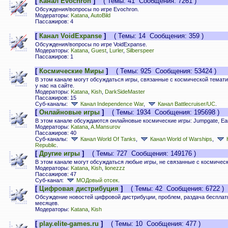
[
Канал Evochron
]
( Темы: 41 Сообщения: 7261 )
Обсуждения/вопросы по игре Evochron.
Модераторы:
Katana
,
AutoBild
Пассажиров: 4
[
Канал VoidExpanse
]
( Темы: 14 Сообщения: 359 )
Обсуждения/вопросы по игре VoidExpanse.
Модераторы:
Katana
,
Guest
,
Lurler
,
Silberspeer
Пассажиров: 1
[
Космические Миры
]
( Темы: 925 Сообщения: 53424 )
В этом канале могут обсуждаться игры, связанные с космической темат
у нас на сайте.
Модераторы:
Katana
,
Kish
,
DarkSideMaster
Пассажиров: 15
Суб-каналы:
Канал Independence War
,
Канал Battlecruiser/UC
.
[
Онлайновые игры
]
( Темы: 1934 Сообщения: 195698 )
В этом канале обсуждаются онлайновые космические игры: Jumpgate, Earth
Модераторы:
Katana
,
A.Mansurov
Пассажиров: 40
Суб-каналы:
Канал World Of Tanks
,
Канал World of Warships
,
Republic
.
[
Другие игры
]
( Темы: 727 Сообщения: 149176 )
В этом канале могут обсуждаться любые игры, не связанные с космичес
Модераторы:
Katana
,
Kish
,
lionezzz
Пассажиров: 47
Суб-канал:
МОДовый отсек
.
[
Цифровая дистрибуция
]
( Темы: 42 Сообщения: 6722 )
Обсуждение новостей цифровой дистрибуции, проблем, раздача бесплатны
месяцев.
Модераторы:
Katana
,
Kish
[
play.elite-games.ru
]
( Темы: 10 Сообщения: 477 )