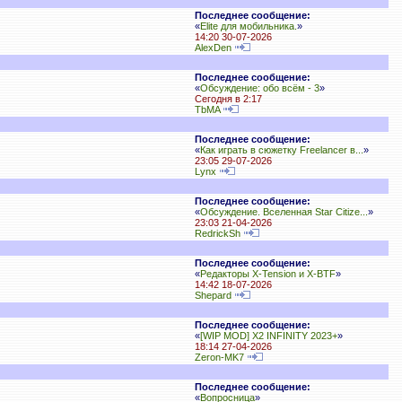
Последнее сообщение:
«
Elite для мобильника.
»
14:20 30-07-2026
AlexDen
Последнее сообщение:
«
Обсуждение: обо всём - 3
»
Сегодня в 2:17
TbMA
Последнее сообщение:
«
Как играть в сюжетку Freelancer в...
»
23:05 29-07-2026
Lynx
Последнее сообщение:
«
Обсуждение. Вселенная Star Citize...
»
23:03 21-04-2026
RedrickSh
Последнее сообщение:
«
Редакторы X-Tension и X-BTF
»
14:42 18-07-2026
Shepard
Последнее сообщение:
«
[WIP MOD] X2 INFINITY 2023+
»
18:14 27-04-2026
Zeron-MK7
Последнее сообщение:
«
Вопросница
»