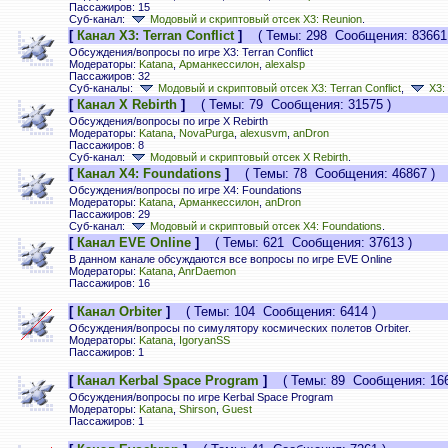
Пассажиров: 15
Суб-канал:
Модовый и скриптовый отсек X3: Reunion
.
[
Канал X3: Terran Conflict
]
( Темы: 298 Сообщения: 83661 
Обсуждения/вопросы по игре X3: Terran Conflict
Модераторы:
Katana
,
Арманкессилон
,
alexalsp
Пассажиров: 32
Суб-каналы:
Модовый и скриптовый отсек X3: Terran Conflict
,
X3:
[
Канал X Rebirth
]
( Темы: 79 Сообщения: 31575 )
Обсуждения/вопросы по игре X Rebirth
Модераторы:
Katana
,
NovaPurga
,
alexusvm
,
anDron
Пассажиров: 8
Суб-канал:
Модовый и скриптовый отсек X Rebirth
.
[
Канал X4: Foundations
]
( Темы: 78 Сообщения: 46867 )
Обсуждения/вопросы по игре X4: Foundations
Модераторы:
Katana
,
Арманкессилон
,
anDron
Пассажиров: 29
Суб-канал:
Модовый и скриптовый отсек X4: Foundations
.
[
Канал EVE Online
]
( Темы: 621 Сообщения: 37613 )
В данном канале обсуждаются все вопросы по игре EVE Online
Модераторы:
Katana
,
AnrDaemon
Пассажиров: 16
[
Канал Orbiter
]
( Темы: 104 Сообщения: 6414 )
Обсуждения/вопросы по симулятору космических полетов Orbiter.
Модераторы:
Katana
,
IgoryanSS
Пассажиров: 1
[
Канал Kerbal Space Program
]
( Темы: 89 Сообщения: 166
Обсуждения/вопросы по игре Kerbal Space Program
Модераторы:
Katana
,
Shirson
,
Guest
Пассажиров: 1