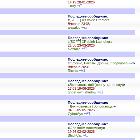
14:19 28-01-2026
Thug
Последнее сообщение:
«
[SOFT] X3 Voice Creator
»
Вчера в 23:38
alexalsp
Последнее сообщение:
«
[SOFT] XRebirth Launcher
»
21:38 23-03-2026
alexalsp
Последнее сообщение:
«
Оружие, Ракеты, Дроны, Оборудование
»
Вчера в 20:31
Ritchie
Последнее сообщение:
«
Вспомнить всё (вернуться в еву)
»
17:09 19-06-2026
ghost own shadow
Последнее сообщение:
«
Для новичков (Вопросница)
»
04:32 05-05-2025
CyberSys
Последнее сообщение:
«
Обо всём понемногу
»
19:26 03-02-2026
BlackCat