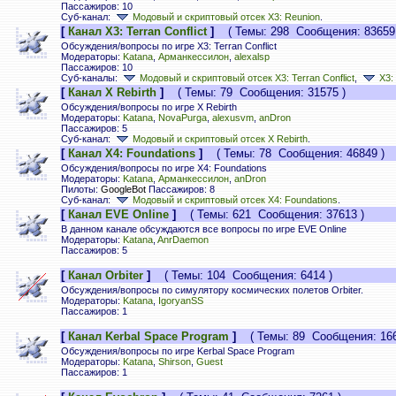
Пассажиров: 10
Суб-канал:
Модовый и скриптовый отсек X3: Reunion
.
[
Канал X3: Terran Conflict
]
( Темы: 298 Сообщения: 83659 
Обсуждения/вопросы по игре X3: Terran Conflict
Модераторы:
Katana
,
Арманкессилон
,
alexalsp
Пассажиров: 10
Суб-каналы:
Модовый и скриптовый отсек X3: Terran Conflict
,
X3:
[
Канал X Rebirth
]
( Темы: 79 Сообщения: 31575 )
Обсуждения/вопросы по игре X Rebirth
Модераторы:
Katana
,
NovaPurga
,
alexusvm
,
anDron
Пассажиров: 5
Суб-канал:
Модовый и скриптовый отсек X Rebirth
.
[
Канал X4: Foundations
]
( Темы: 78 Сообщения: 46849 )
Обсуждения/вопросы по игре X4: Foundations
Модераторы:
Katana
,
Арманкессилон
,
anDron
Пилоты:
GoogleBot
Пассажиров: 8
Суб-канал:
Модовый и скриптовый отсек X4: Foundations
.
[
Канал EVE Online
]
( Темы: 621 Сообщения: 37613 )
В данном канале обсуждаются все вопросы по игре EVE Online
Модераторы:
Katana
,
AnrDaemon
Пассажиров: 5
[
Канал Orbiter
]
( Темы: 104 Сообщения: 6414 )
Обсуждения/вопросы по симулятору космических полетов Orbiter.
Модераторы:
Katana
,
IgoryanSS
Пассажиров: 1
[
Канал Kerbal Space Program
]
( Темы: 89 Сообщения: 166
Обсуждения/вопросы по игре Kerbal Space Program
Модераторы:
Katana
,
Shirson
,
Guest
Пассажиров: 1