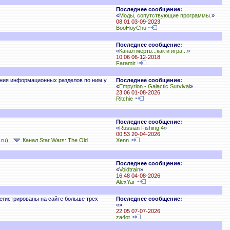
Последнее сообщение:
«
Моды, сопутствующие программы.
»
08:01 03-09-2023
BooHoyChu
Последнее сообщение:
«
Канал мёртв...как и игра...
»
10:06 06-12-2018
Faramir
ания информационных разделов по ним у
Последнее сообщение:
«
Empyrion - Galactic Survival
»
23:06 01-08-2026
Ritchie
Последнее сообщение:
«
Russian Fishing 4
»
00:53 20-04-2026
.ru)
,
Канал Star Wars: The Old
Xenn
Последнее сообщение:
«
Voidtrain
»
16:48 04-08-2026
AlexYar
регистрированы на сайте больше трех
Последнее сообщение:
«
»
22:05 07-07-2026
za4ot