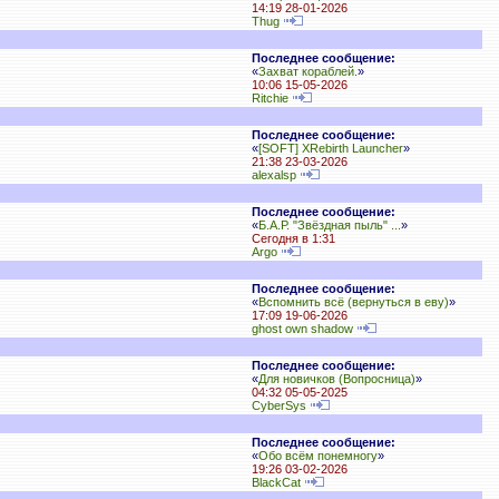
14:19 28-01-2026
Thug
Последнее сообщение:
«
Захват кораблей.
»
10:06 15-05-2026
Ritchie
Последнее сообщение:
«
[SOFT] XRebirth Launcher
»
21:38 23-03-2026
alexalsp
Последнее сообщение:
«
Б.А.Р. "Звёздная пыль" ...
»
Сегодня в 1:31
Argo
Последнее сообщение:
«
Вспомнить всё (вернуться в еву)
»
17:09 19-06-2026
ghost own shadow
Последнее сообщение:
«
Для новичков (Вопросница)
»
04:32 05-05-2025
CyberSys
Последнее сообщение:
«
Обо всём понемногу
»
19:26 03-02-2026
BlackCat