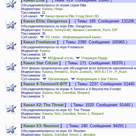
[
Канал Elite
]
( Темы: 419 Сообщения: 28645 )
Обсуждения/вопросы по играм серии Elite.
Модераторы:
Katana
,
Helga
Пассажиров: 11
Суб-канал:
Канал проекта Elite 3 под Direct 3D
.
[
Канал Elite: Dangerous
]
( Темы: 185 Сообщения: 132206 
Обсуждения/вопросы по игре Elite: Dangerous.
Модераторы:
Katana
,
SunnyGale
,
Аркаша Сапожков
,
Xrym
,
GIF
Пассажиров: 35
Суб-канал:
EG Union - Информационный канал
.
[
Канал Freelancer
]
( Темы: 2390 Сообщения: 165965 )
Обсуждения/вопросы по игре Freelancer.
Модератор:
Katana
Пассажиров: 19
Суб-каналы:
МОДовый отсек
,
Операция Ррррр
.
[
Канал Star Citizen
]
( Темы: 171 Сообщения: 65376 )
Этот форум предназначен для обсуждения всех вопросов одноименной иг
Модераторы:
Katana
,
RenderG
,
Xrym
,
ZoolooS
,
-W.R.A.I.T.H-
,
H_Rush
Пассажиров: 10
Суб-каналы:
Организации
,
Информация о Star Citizen
.
[
Канал X-Tension/X-BTF
]
( Темы: 2237 Сообщения: 51445 
Обсуждения/вопросы по играм X-Tension и X-Beyond the Frontier.
Модераторы:
Katana
,
Non
,
Gannibal
,
Shepard
Пассажиров: 3
[
Канал X2: The Threat
]
( Темы: 1520 Сообщения: 91440 )
Обсуждения/вопросы по игре X2: The Threat
Модераторы:
Katana
,
Non
,
Gannibal
,
Xenon J
,
Shepard
Пассажиров: 11
[
Канал X3: Reunion
]
( Темы: 240 Сообщения: 94291 )
Обсуждения/вопросы по игре X3: Reunion
Модераторы:
Katana
,
Gannibal
,
Xenon J
,
alexalsp