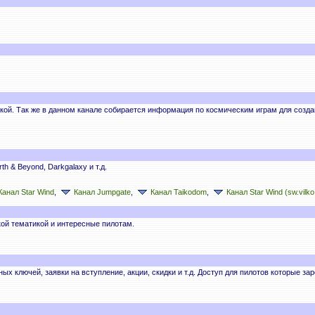
икой. Так же в данном канале собирается информация по космическим играм для созд
 & Beyond, Darkgalaxy и т.д.
Канал Star Wind
,
Канал Jumpgate
,
Канал Taikodom
,
Канал Star Wind (sw.vilko
кой тематикой и интересные пилотам.
х ключей, заявки на вступление, акции, скидки и т.д. Доступ для пилотов которые за