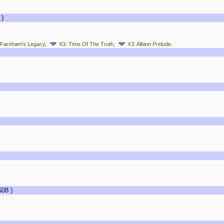
)
 Farnham's Legacy
,
X3: Time Of The Truth
,
X3: Albion Prelude
.
08 )