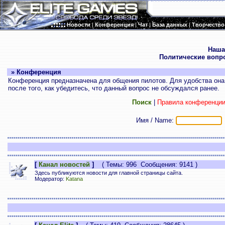
Новости
|
Конференция
|
Чат
|
База данных
|
Творчество
.
Наша
Политические вопр
» Конференция
Конференция предназначена для общения пилотов. Для удобства она 
после того, как убедитесь, что данный вопрос не обсуждался ранее.
Поиск
|
Правила конференци
Имя / Name:
[
Канал новостей
]
( Темы: 996 Сообщения: 9141 )
Здесь публикуются новости для главной страницы сайта.
Модератор:
Katana