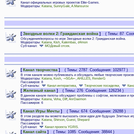
Канал официальных игровых проектов Elite-Games.
Модераторы:
Katana
,
SunnyGale
,
A.Mansurov
[
Звездные волки 2: Гражданская война
]
( Темы: 87 Сооб
Обсуждения/вопросы по игре Звездные волки 2: Гражданская война.
Модераторы:
Katana
,
Kish
,
Kalembas
,
d4mon
Суб-канал:
МОДовый отсек
.
[
Канал творчества
]
( Темы: 2787 Сообщения: 102977 )
В этом канале можно публиковать и обсуждать любые творческие произв
Модераторы:
Katana
,
Kosh
,
-=SGA=-
,
AHILLES
,
RenderG
Пассажиров: 8
Суб-каналы:
Канал интерактива
,
Творческие посиделки
,
Кана
[
Железный канал
]
( Темы: 276 Сообщения: 126234 )
В данном канале пилоты обсуждают проблемы с софтом, железками и п
Модераторы:
Katana
,
Voha
,
Diff
,
AnrDaemon
Пассажиров: 6
[
Канал Игры Мечты
]
( Темы: 674 Сообщения: 29288 )
В этом разделе вы можете высказать свои идеи для будущих Элитных иг
Модераторы:
Katana
,
Shirson
,
Guest
,
Shepard
Пассажиров: 9
Суб-канал:
Канал проекта YGRIS
.
[
Канал сайта
]
( Темы: 1085 Сообщения: 38844 )