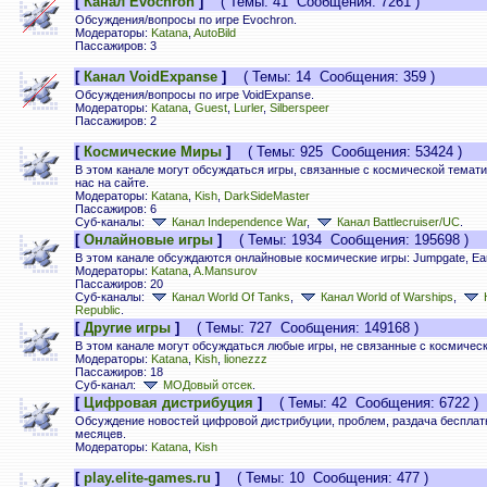
[
Канал Evochron
]
( Темы: 41 Сообщения: 7261 )
Обсуждения/вопросы по игре Evochron.
Модераторы:
Katana
,
AutoBild
Пассажиров: 3
[
Канал VoidExpanse
]
( Темы: 14 Сообщения: 359 )
Обсуждения/вопросы по игре VoidExpanse.
Модераторы:
Katana
,
Guest
,
Lurler
,
Silberspeer
Пассажиров: 2
[
Космические Миры
]
( Темы: 925 Сообщения: 53424 )
В этом канале могут обсуждаться игры, связанные с космической темат
нас на сайте.
Модераторы:
Katana
,
Kish
,
DarkSideMaster
Пассажиров: 6
Суб-каналы:
Канал Independence War
,
Канал Battlecruiser/UC
.
[
Онлайновые игры
]
( Темы: 1934 Сообщения: 195698 )
В этом канале обсуждаются онлайновые космические игры: Jumpgate, Earth
Модераторы:
Katana
,
A.Mansurov
Пассажиров: 20
Суб-каналы:
Канал World Of Tanks
,
Канал World of Warships
,
Republic
.
[
Другие игры
]
( Темы: 727 Сообщения: 149168 )
В этом канале могут обсуждаться любые игры, не связанные с космичес
Модераторы:
Katana
,
Kish
,
lionezzz
Пассажиров: 18
Суб-канал:
МОДовый отсек
.
[
Цифровая дистрибуция
]
( Темы: 42 Сообщения: 6722 )
Обсуждение новостей цифровой дистрибуции, проблем, раздача бесплатны
месяцев.
Модераторы:
Katana
,
Kish
[
play.elite-games.ru
]
( Темы: 10 Сообщения: 477 )