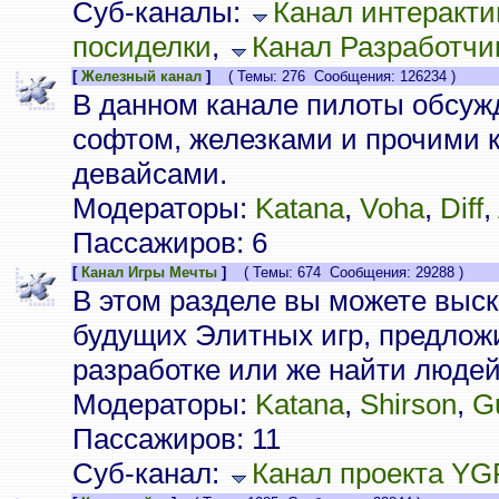
Суб-каналы:
Канал интеракти
посиделки
,
Канал Разработчи
[
Железный канал
]
( Темы: 276 Сообщения: 126234 )
В данном канале пилоты обсуж
софтом, железками и прочими
девайсами.
Модераторы:
Katana
,
Voha
,
Diff
,
Пассажиров: 6
[
Канал Игры Мечты
]
( Темы: 674 Сообщения: 29288 )
В этом разделе вы можете выск
будущих Элитных игр, предлож
разработке или же найти люде
Модераторы:
Katana
,
Shirson
,
G
Пассажиров: 11
Суб-канал:
Канал проекта YG