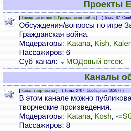
Проекты E
[
Звездные волки 2: Гражданская война
]
( Темы: 87 Сообщ
Обсуждения/вопросы по игре Зв
Гражданская война.
Модераторы:
Katana
,
Kish
,
Kale
Пассажиров: 6
Суб-канал:
МОДовый отсек
.
Каналы о
[
Канал творчества
]
( Темы: 2787 Сообщения: 102977 )
В этом канале можно публиков
творческие произведения.
Модераторы:
Katana
,
Kosh
,
-=S
Пассажиров: 8