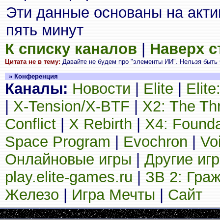
Эти данные основаны на акти
пять минут
К списку каналов
|
Наверх 
Цитата не в тему:
Давайте не будем про "элементы ИИ". Нельзя быть ч
» Конференция
Каналы:
Новости
|
Elite
|
Elit
|
X-Tension/X-BTF
|
X2: The Th
Conflict
|
X Rebirth
|
X4: Founda
Space Program
|
Evochron
|
Vo
Онлайновые игры
|
Другие иг
play.elite-games.ru
|
ЗВ 2: Гра
Железо
|
Игра Мечты
|
Сайт