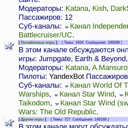
Модераторы:
Katana
,
Kish
,
Dark
Пассажиров: 12
Суб-каналы:
Канал Independe
Battlecruiser/UC
.
[
Онлайновые игры
]
( Темы: 1934 Сообщения: 195698 )
В этом канале обсуждаются он
игры: Jumpgate, Earth & Beyond, 
Модераторы:
Katana
,
A.Mansuro
Пилоты:
YandexBot
Пассажиров:
Суб-каналы:
Канал World Of 
Warships
,
Канал Star Wind
,
Taikodom
,
Канал Star Wind (sw.
Wars: The Old Republic
.
[
Другие игры
]
( Темы: 727 Сообщения: 149168 )
В этом канале могут обсуждать