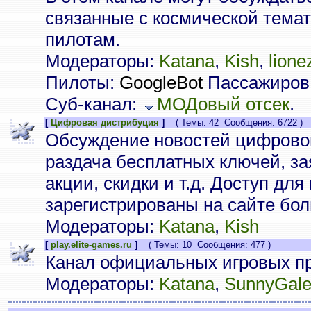
связанные с космической тема
пилотам.
Модераторы:
Katana
,
Kish
,
lione
Пилоты:
GoogleBot
Пассажиров:
Суб-канал:
МОДовый отсек
.
[
Цифровая дистрибуция
]
( Темы: 42 Сообщения: 6722 )
Обсуждение новостей цифровой
раздача бесплатных ключей, за
акции, скидки и т.д. Доступ дл
зарегистрированы на сайте бол
Модераторы:
Katana
,
Kish
[
play.elite-games.ru
]
( Темы: 10 Сообщения: 477 )
Канал официальных игровых пр
Модераторы:
Katana
,
SunnyGal