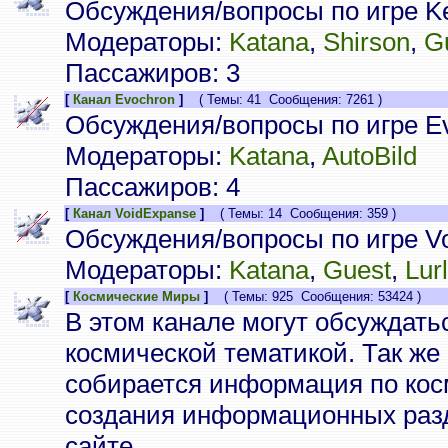
Обсуждения/вопросы по игре Ke
Модераторы:
Katana
,
Shirson
,
G
Пассажиров: 3
[
Канал Evochron
]
( Темы: 41 Сообщения: 7261 )
Обсуждения/вопросы по игре Ev
Модераторы:
Katana
,
AutoBild
Пассажиров: 4
[
Канал VoidExpanse
]
( Темы: 14 Сообщения: 359 )
Обсуждения/вопросы по игре V
Модераторы:
Katana
,
Guest
,
Lur
[
Космические Миры
]
( Темы: 925 Сообщения: 53424 )
В этом канале могут обсуждать
космической тематикой. Так же
собирается информация по кос
создания информационных разд
сайте.