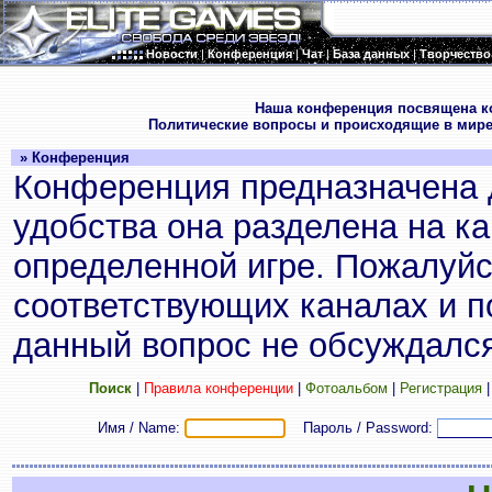
Новости
|
Конференция
|
Чат
|
База данных
|
Творчество
.
Наша конференция посвящена к
Политические вопросы и происходящие в мире
» Конференция
Конференция предназначена 
удобства она разделена на к
определенной игре. Пожалуйс
соответствующих каналах и по
данный вопрос не обсуждался
Поиск
|
Правила конференции
|
Фотоальбом
|
Регистрация
Имя / Name:
Пароль / Password: