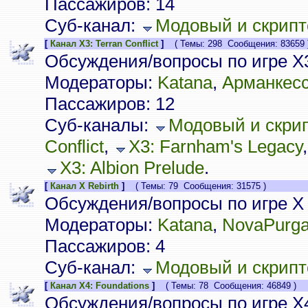
Пассажиров: 14
Суб-канал:
Модовый и скрипт
[
Канал X3: Terran Conflict
]
( Темы: 298 Сообщения: 83659 
Обсуждения/вопросы по игре X3:
Модераторы:
Katana
,
Арманкес
Пассажиров: 12
Суб-каналы:
Модовый и скрип
Conflict
,
X3: Farnham's Legacy
X3: Albion Prelude
.
[
Канал X Rebirth
]
( Темы: 79 Сообщения: 31575 )
Обсуждения/вопросы по игре X 
Модераторы:
Katana
,
NovaPurg
Пассажиров: 4
Суб-канал:
Модовый и скрипто
[
Канал X4: Foundations
]
( Темы: 78 Сообщения: 46849 )
Обсуждения/вопросы по игре X4