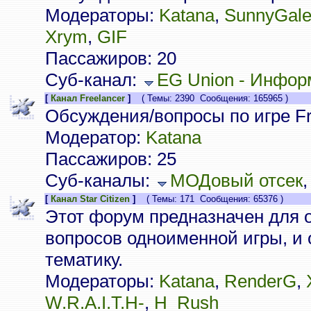
Модераторы:
Katana
,
SunnyGal
Xrym
,
GIF
Пассажиров: 20
Суб-канал:
EG Union - Инфор
[
Канал Freelancer
]
( Темы: 2390 Сообщения: 165965 )
Обсуждения/вопросы по игре Fr
Модератор:
Katana
Пассажиров: 25
Суб-каналы:
МОДовый отсек
[
Канал Star Citizen
]
( Темы: 171 Сообщения: 65376 )
Этот форум предназначен для 
вопросов одноименной игры, и
тематику.
Модераторы:
Katana
,
RenderG
,
W.R.A.I.T.H-
,
H_Rush